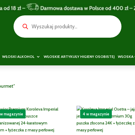
Wyszukiwarka
produktów
WŁOSKI ALKOHOL
WŁOSKIE ARTYKUŁY HIGIENY OSOBISTEJ
WŁOSKA 
ourmet”
 w magazynie
4 w magazynie