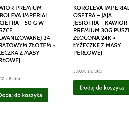
WIOR PREMIUM
KOROLEVA IMPERIA
ROLEVA IMPERIAL
OSETRA – JAJA
CIETRA – 50 G W
JESIOTRA – KAWIOR
SZCE
PREMIUM 30G PUSZ
LWANIZOWANEJ 24-
ZŁOCONA 24K +
RATOWYM ZŁOTEM +
ŁYŻECZKĘ Z MASY
ŻECZKA Z MASY
PERŁOWEJ
RŁOWEJ
589,00
zł
Brutto
,00
zł
Brutto
Dodaj do koszyka
Dodaj do koszyka