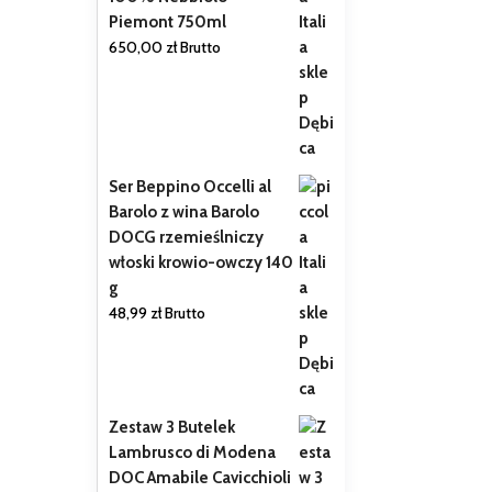
Piemont 750ml
650,00
zł
Brutto
Ser Beppino Occelli al
Barolo z wina Barolo
DOCG rzemieślniczy
włoski krowio-owczy 140
g
48,99
zł
Brutto
Zestaw 3 Butelek
Lambrusco di Modena
DOC Amabile Cavicchioli