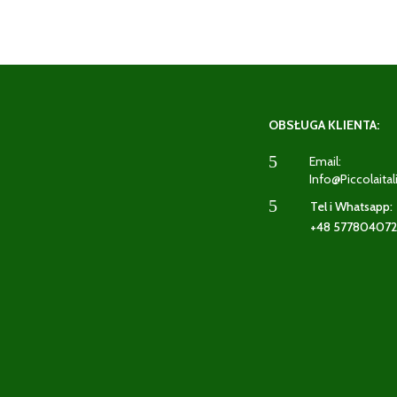
OBSŁUGA KLIENTA:
5
Email:
Info@piccolaital
5
Tel i Whatsapp:
+48 57780407