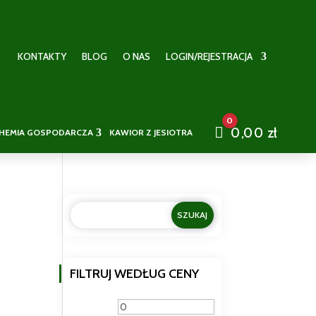
KONTAKTY
BLOG
O NAS
LOGIN/REJESTRACJA
0
Cart
0,00
zł
HEMIA GOSPODARCZA
KAWIOR Z JESIOTRA
FILTRUJ WEDŁUG CENY
Cena
Cena