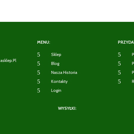
MENU:
PRZYDAT
5
5
Sklep
P
iasklep.pl
5
5
Blog
P
5
5
Nasza Historia
P
2
5
5
Kontakty
R
5
Login
WYSYŁKI: