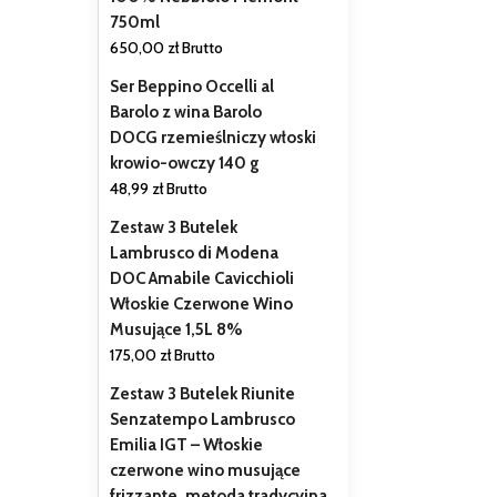
750ml
650,00
zł
Brutto
Ser Beppino Occelli al
Barolo z wina Barolo
DOCG rzemieślniczy włoski
krowio-owczy 140 g
48,99
zł
Brutto
Zestaw 3 Butelek
Lambrusco di Modena
DOC Amabile Cavicchioli
Włoskie Czerwone Wino
Musujące 1,5L 8%
175,00
zł
Brutto
Zestaw 3 Butelek Riunite
Senzatempo Lambrusco
Emilia IGT – Włoskie
czerwone wino musujące
frizzante, metoda tradycyjna,