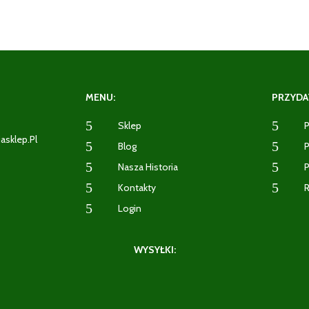
MENU:
PRZYDAT
5
5
Sklep
P
iasklep.pl
5
5
Blog
P
5
5
Nasza Historia
P
2
5
5
Kontakty
R
5
Login
WYSYŁKI: