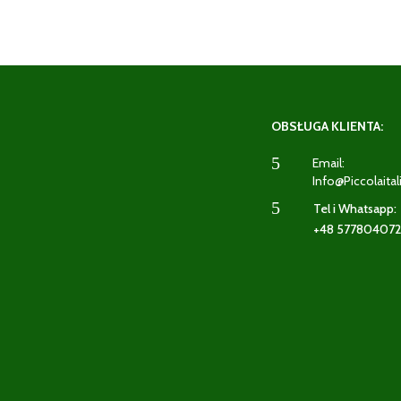
OBSŁUGA KLIENTA:
5
Email:
Info@piccolaital
5
Tel i Whatsapp:
+48 57780407