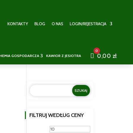
KONTAKTY
BLOG
O NAS
LOGIN/REJESTRACJA
0
Cart
0,00
zł
HEMIA GOSPODARCZA
KAWIOR Z JESIOTRA
FILTRUJ WEDŁUG CENY
Cena
Cena