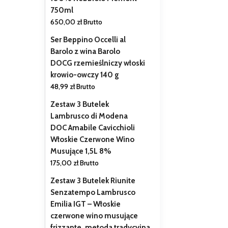
750ml
650,00
zł
Brutto
Ser Beppino Occelli al
Barolo z wina Barolo
DOCG rzemieślniczy włoski
krowio-owczy 140 g
48,99
zł
Brutto
Zestaw 3 Butelek
Lambrusco di Modena
DOC Amabile Cavicchioli
Włoskie Czerwone Wino
Musujące 1,5L 8%
175,00
zł
Brutto
Zestaw 3 Butelek Riunite
Senzatempo Lambrusco
Emilia IGT – Włoskie
czerwone wino musujące
frizzante, metoda tradycyjna,