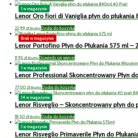
1 w magazynie
Lenor Oro fiori di Vaniglia płyn do płukani
22,99
zł
Dodaj do koszyka
Brutto
Brak w magazynie
Lenor Portofino Płyn do Płukania 575 ml – 
11,95
zł
Dowiedz się więcej
Brutto
1 w magazynie
Lenor Professional Skoncentrowany Płyn d
77,00
zł
Dodaj do koszyka
Brutto
14 w magazynie
Lenor Risveglio – Skoncentrowany płyn do 
18,50
zł
Dodaj do koszyka
Brutto
1 w magazynie
Lenor Risveglio Primaverile Płyn do Płukan