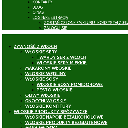
KONTAKTY
BLOG
O NAS
LOGIN/REJESTRACJA
ZOSTAŃ CZŁONKIEM KLUBU I KORZYSTAJ Z 3%
ZALOGUJ SIĘ
ŻYWNOŚĆ Z WŁOCH
WŁOSKIE SERY
TWARDY SER Z WŁOCH
WŁOSKIE SERY MIĘKKIE
MAKARONY WŁOSKIE
WŁOSKIE WĘDLINY
WŁOSKIE SOSY
WŁOSKIE SOSY POMIDOROWE
PESTO WŁOSKIE
OLIWY WŁOSKIE
GNOCCHI WŁOSKIE
WŁOSKIE KONFITURY
WŁOSKIE PRODUKTY SPÓŻYWCZE
WŁOSKIE NAPOJE BEZALKOHOLOWE
WŁOSKIE PRODUKTY BEZGLUTENOWE
MĄKA WŁOSKA