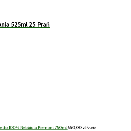
kania 525ml 25 Prań
retto 100% Nebbiolo Piemont 750ml
650,00
zł
Brutto