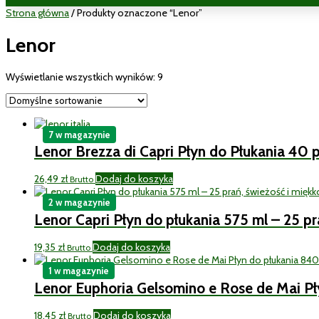
Strona główna
/ Produkty oznaczone “Lenor”
Lenor
Wyświetlanie wszystkich wyników: 9
7 w magazynie
Lenor Brezza di Capri Płyn do Płukania 40
26,49
zł
Dodaj do koszyka
Brutto
2 w magazynie
Lenor Capri Płyn do płukania 575 ml – 25 pr
19,35
zł
Dodaj do koszyka
Brutto
1 w magazynie
Lenor Euphoria Gelsomino e Rose de Mai P
18,45
zł
Dodaj do koszyka
Brutto