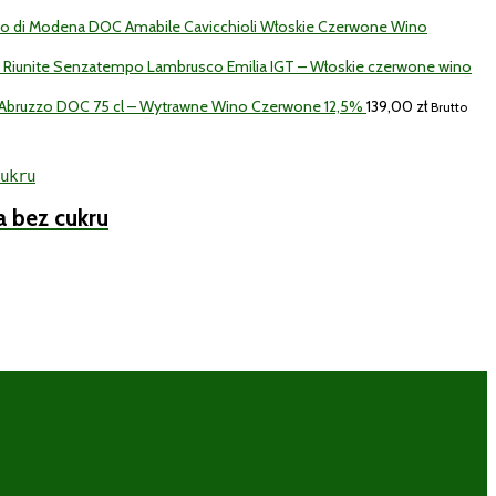
co di Modena DOC Amabile Cavicchioli Włoskie Czerwone Wino
k Riunite Senzatempo Lambrusco Emilia IGT – Włoskie czerwone wino
d'Abruzzo DOC 75 cl – Wytrawne Wino Czerwone 12,5%
139,00
zł
Brutto
a bez cukru