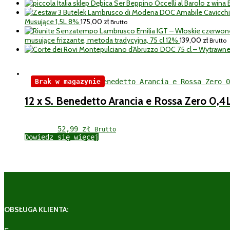
Ser Beppino Occelli al Barolo z win
Musujące 1,5L 8%
175,00
zł
Brutto
musujące frizzante, metoda tradycyjna, 75 cl 12%
139,00
zł
Brutto
Brak w magazynie
12 x S. Benedetto Arancia e Rossa Zero 0,4
52,99 
zł
Brutto
Dowiedz się więcej
OBSŁUGA KLIENTA: