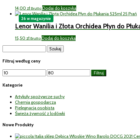
14,00
zł
Dodaj do koszyka
Brutto
26 w magazynie
Lenor Wanilia i Złota Orchidea Płyn do Płu
15,50
zł
Dodaj do koszyka
Brutto
Szukaj:
Filtruj według ceny
Cena
Cena
Filtruj
min
max
Kategorie
Artykuły spożywcze suchy
Chemia gospodarcza
Pielęgnacja osobista
Świeża żywność z lodówki
Nowe Produkty
Włoskie Wino Barolo DOCG 2021 Ce