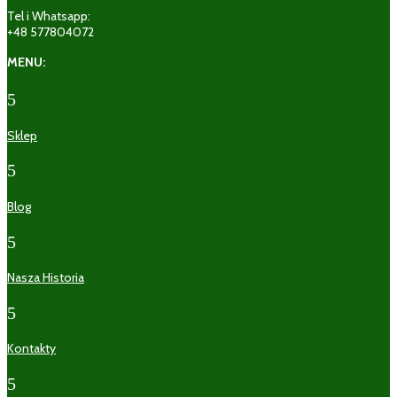
Tel i Whatsapp:
+48 577804072
MENU:
5
Sklep
5
Blog
5
Nasza Historia
5
Kontakty
5