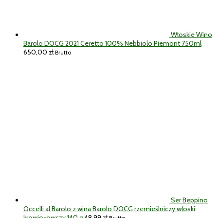
Włoskie Wino
Barolo DOCG 2021 Ceretto 100% Nebbiolo Piemont 750ml
650,00
zł
Brutto
Ser Beppino
Occelli al Barolo z wina Barolo DOCG rzemieślniczy włoski
krowio-owczy 140 g
48,99
zł