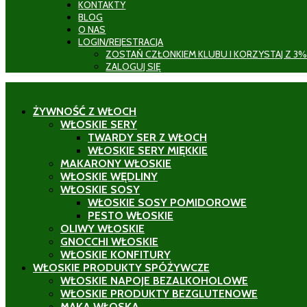
KONTAKTY
BLOG
O NAS
LOGIN/REJESTRACJA
ZOSTAŃ CZŁONKIEM KLUBU I KORZYSTAJ Z 3%
ZALOGUJ SIĘ
ŻYWNOŚĆ Z WŁOCH
WŁOSKIE SERY
TWARDY SER Z WŁOCH
WŁOSKIE SERY MIĘKKIE
MAKARONY WŁOSKIE
WŁOSKIE WĘDLINY
WŁOSKIE SOSY
WŁOSKIE SOSY POMIDOROWE
PESTO WŁOSKIE
OLIWY WŁOSKIE
GNOCCHI WŁOSKIE
WŁOSKIE KONFITURY
WŁOSKIE PRODUKTY SPÓŻYWCZE
WŁOSKIE NAPOJE BEZALKOHOLOWE
WŁOSKIE PRODUKTY BEZGLUTENOWE
MĄKA WŁOSKA