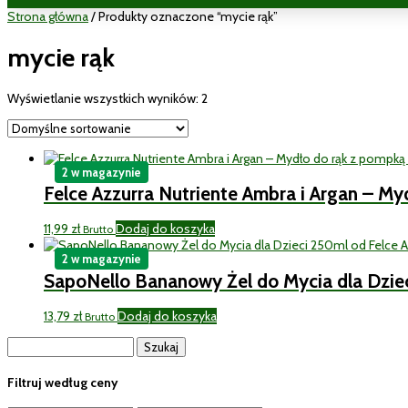
Strona główna
/ Produkty oznaczone “mycie rąk”
mycie rąk
Wyświetlanie wszystkich wyników: 2
2 w magazynie
Felce Azzurra Nutriente Ambra i Argan – M
11,99
zł
Dodaj do koszyka
Brutto
2 w magazynie
SapoNello Bananowy Żel do Mycia dla Dziec
13,79
zł
Dodaj do koszyka
Brutto
Szukaj:
Filtruj według ceny