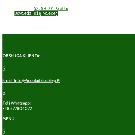
52,99 
zł
Brutto
Dowiedz się więcej
OBSŁUGA KLIENTA:
5
Email: Info@piccolaitaliasklep.pl
5
Tel i Whatsapp:
+48 577804072
MENU:
5