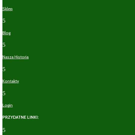
Sklep
5
Blog
5
Nasza Historia
5
Kontakty
5
Login
PRZYDATNE LINKI:
5