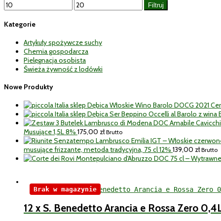
Cena
Cena
Filtruj
min
max
Kategorie
Artykuły spożywcze suchy
Chemia gospodarcza
Pielęgnacja osobista
Świeża żywność z lodówki
Nowe Produkty
Włoskie Wino Barolo DOCG 2021 Ce
Ser Beppino Occelli al Barolo z win
Musujące 1,5L 8%
175,00
zł
Brutto
musujące frizzante, metoda tradycyjna, 75 cl 12%
139,00
zł
Brutto
Brak w magazynie
12 x S. Benedetto Arancia e Rossa Zero 0,4