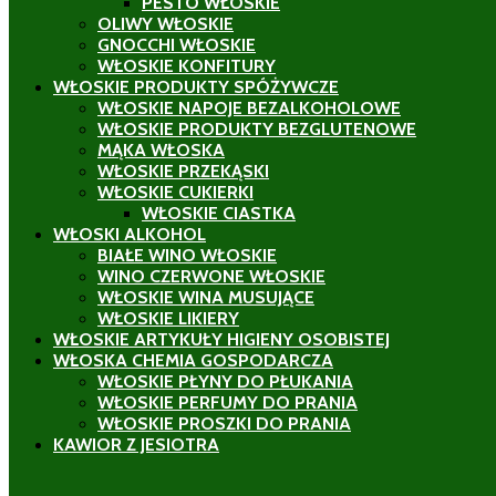
PESTO WŁOSKIE
OLIWY WŁOSKIE
GNOCCHI WŁOSKIE
WŁOSKIE KONFITURY
WŁOSKIE PRODUKTY SPÓŻYWCZE
WŁOSKIE NAPOJE BEZALKOHOLOWE
WŁOSKIE PRODUKTY BEZGLUTENOWE
MĄKA WŁOSKA
WŁOSKIE PRZEKĄSKI
WŁOSKIE CUKIERKI
WŁOSKIE CIASTKA
WŁOSKI ALKOHOL
BIAŁE WINO WŁOSKIE
WINO CZERWONE WŁOSKIE
WŁOSKIE WINA MUSUJĄCE
WŁOSKIE LIKIERY
WŁOSKIE ARTYKUŁY HIGIENY OSOBISTEJ
WŁOSKA CHEMIA GOSPODARCZA
WŁOSKIE PŁYNY DO PŁUKANIA
WŁOSKIE PERFUMY DO PRANIA
WŁOSKIE PROSZKI DO PRANIA
KAWIOR Z JESIOTRA
ł