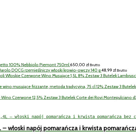
retto 100% Nebbiolo Piemont 750ml
650,00
zł
Brutto
a Barolo DOCG rzemieślniczy włoski krowio-owczy 140 g
48,99
zł
Brutto
Zestaw 3 Butelek Lambrus
Zestaw 3 Butele
Zestaw 3 Butelek Corte dei Rovi Montepulciano 
L – włoski napój pomarańcza i krwista pomarańcz