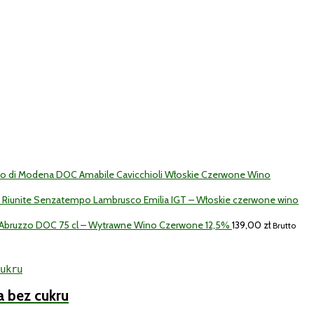
co di Modena DOC Amabile Cavicchioli Włoskie Czerwone Wino
k Riunite Senzatempo Lambrusco Emilia IGT – Włoskie czerwone wino
d'Abruzzo DOC 75 cl – Wytrawne Wino Czerwone 12,5%
139,00
zł
Brutto
a bez cukru