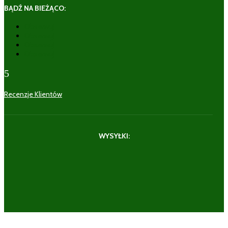
BĄDŹ NA BIEŻĄCO:
Obserwuj
Obserwuj
Obserwuj
Obserwuj
5
Recenzje Klientów
WYSYŁKI: