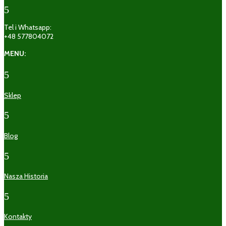
5
Tel i Whatsapp:
+48 577804072
MENU:
5
Sklep
5
Blog
5
Nasza Historia
5
Kontakty