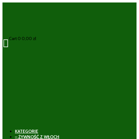
Cart
0
0,00
zł

KATEGORIE
– ŻYWNOŚĆ Z WŁOCH