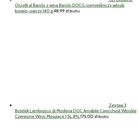
Occelli al Barolo z wina Barolo DOCG rzemieślniczy włoski
krowio-owczy 140 g
48,99
zł
Brutto
Zestaw 3
Butelek Lambrusco di Modena DOC Amabile Cavicchioli Włoskie
Czerwone Wino Musujące 1,5L 8%
175,00
zł
Brutto