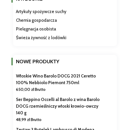
Artykuły spożywcze suchy
Chemia gospodarcza
Pielęgnacja osobista
Świeża żywność z lodówki
NOWE PRODUKTY
Włoskie Wino Barolo DOCG 2021 Ceretto
100% Nebbiolo Piemont 750ml
650,00
zł
Brutto
Ser Beppino Occelli al Barolo z wina Barolo
DOCG rzemieślniczy włoski krowio-owczy
140 g
48,99
zł
Brutto
Zestaw 3 Butelek Lambrusco di Modena