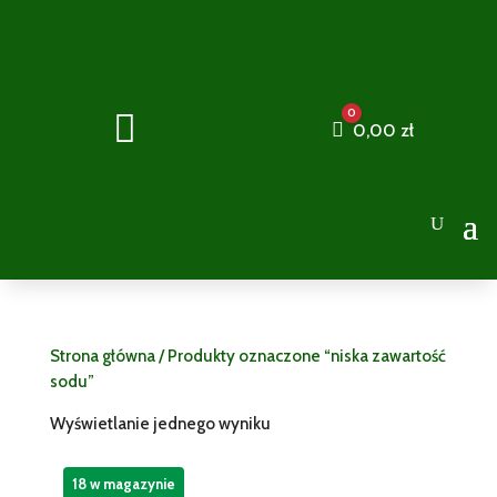
0

Cart
0,00
zł
Strona główna
/ Produkty oznaczone “niska zawartość
sodu”
Wyświetlanie jednego wyniku
18 w magazynie