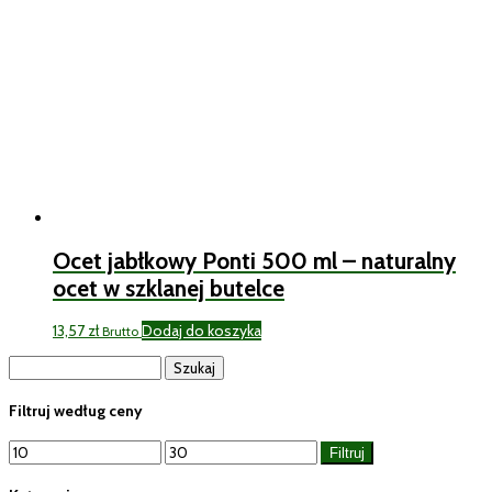
Ocet jabłkowy Ponti 500 ml – naturalny
ocet w szklanej butelce
13,57
zł
Dodaj do koszyka
Brutto
Szukaj:
Filtruj według ceny
Cena
Cena
Filtruj
min
max