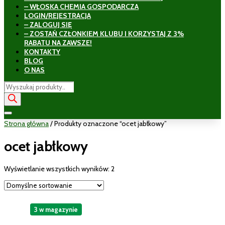
– WŁOSKA CHEMIA GOSPODARCZA
LOGIN/REJESTRACJA
– ZALOGUJ SIĘ
– ZOSTAŃ CZŁONKIEM KLUBU I KORZYSTAJ Z 3%
RABATU NA ZAWSZE!
KONTAKTY
BLOG
O NAS
Wyszukiwarka
produktów
Strona główna
/ Produkty oznaczone “ocet jabłkowy”
ocet jabłkowy
Wyświetlanie wszystkich wyników: 2
3 w magazynie