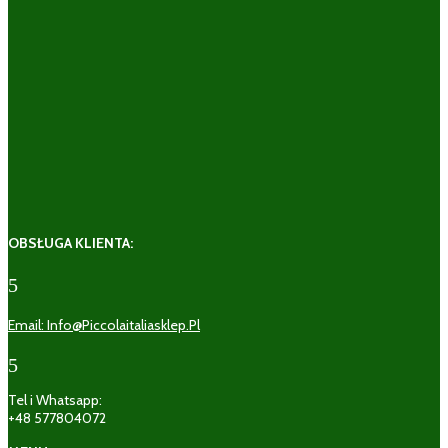
OBSŁUGA KLIENTA:
5
Email: Info@piccolaitaliasklep.pl
5
Tel i Whatsapp:
+48 577804072