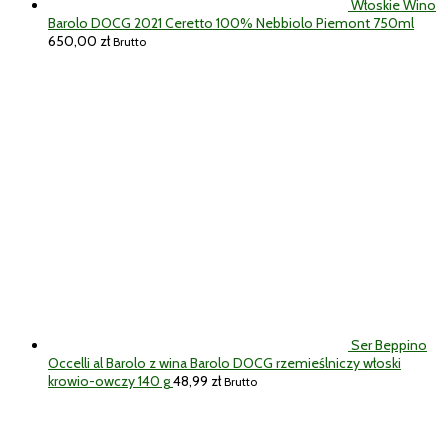
Włoskie Wino
Barolo DOCG 2021 Ceretto 100% Nebbiolo Piemont 750ml
650,00
zł
Brutto
Ser Beppino
Occelli al Barolo z wina Barolo DOCG rzemieślniczy włoski
krowio-owczy 140 g
48,99
zł
Brutto