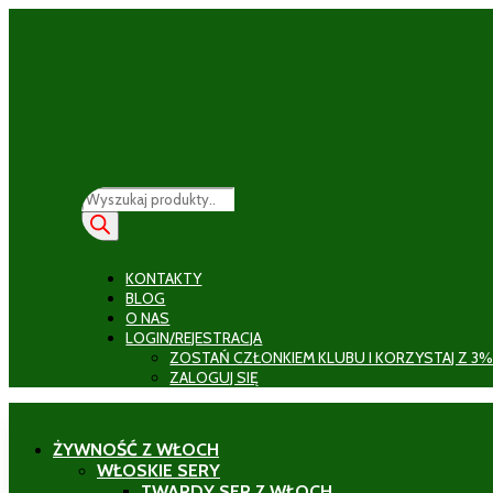
Wyszukiwarka
produktów
KONTAKTY
BLOG
O NAS
LOGIN/REJESTRACJA
ZOSTAŃ CZŁONKIEM KLUBU I KORZYSTAJ Z 3%
ZALOGUJ SIĘ
ŻYWNOŚĆ Z WŁOCH
WŁOSKIE SERY
TWARDY SER Z WŁOCH