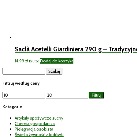
Saclà Acetelli Giardiniera 290 g – Tradyc
14,99
zł
Dodaj do koszyka
Brutto
Szukaj:
Filtruj według ceny
Cena
Cena
Filtruj
min
max
Kategorie
Artykuły spożywcze suchy
Chemia gospodarcza
Pielęgnacja osobista
Świeża żywność z lodówki