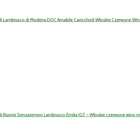
ek Lambrusco di Modena DOC Amabile Cavicchioli Włoskie Czerwone Win
k Riunite Senzatempo Lambrusco Emilia IGT – Włoskie czerwone wino mus