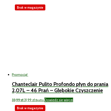
Brak w magazynie
Promocja!
Chanteclair Pulito Profondo płyn do prania
2,07L – 46 Prań – Głębokie Czyszczenie
Pierwotna
Aktualna
33,99
zł
31,99
zł
Dowiedz się więcej
Brutto
cena
cena
Brak w magazynie
wynosiła:
wynosi: