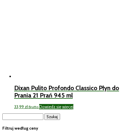
33,99 zł.
31,99 zł.
Dixan Pulito Profondo Classico Płyn do
Prania 21 Prań 945 ml
33,99
zł
Dowiedz się więcej
Brutto
Szukaj:
Filtruj według ceny