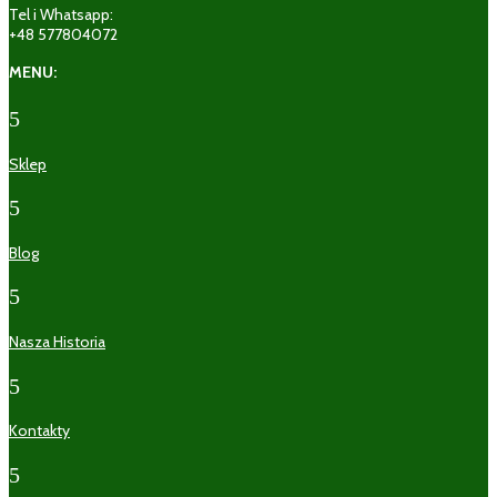
Tel i Whatsapp:
+48 577804072
MENU:
5
Sklep
5
Blog
5
Nasza Historia
5
Kontakty
5