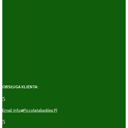
OBSŁUGA KLIENTA:
5
Email: Info@piccolaitaliasklep.pl
5