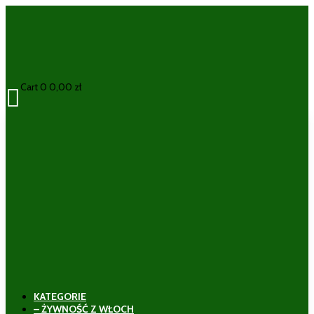
Cart
0
0,00
zł

KATEGORIE
– ŻYWNOŚĆ Z WŁOCH