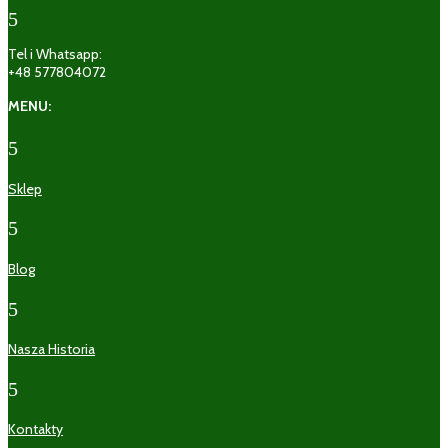
5
Tel i Whatsapp:
+48 577804072
MENU:
5
Sklep
5
Blog
5
Nasza Historia
5
Kontakty