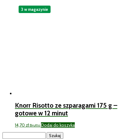
3 w magazynie
Knorr Risotto ze szparagami 175 g –
gotowe w 12 minut
14,70
zł
Dodaj do koszyka
Brutto
Szukaj: