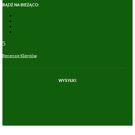
BĄDŹ NA BIEŻĄCO:
Obserwuj
Obserwuj
Obserwuj
Obserwuj
5
Recenzje Klientów
WYSYŁKI: