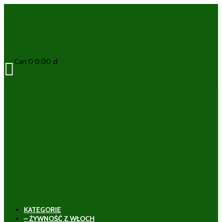
Cart
0
0,00
zł

KATEGORIE
– ŻYWNOŚĆ Z WŁOCH