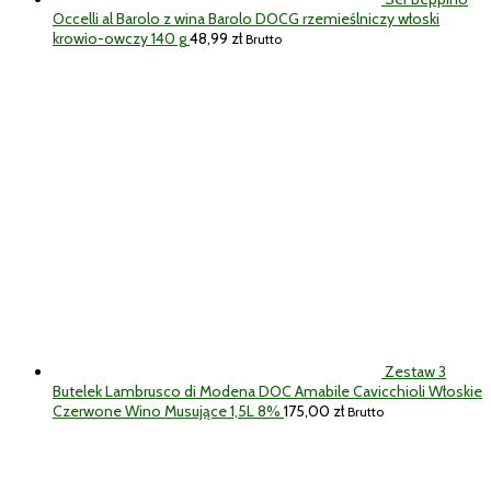
Occelli al Barolo z wina Barolo DOCG rzemieślniczy włoski
krowio-owczy 140 g
48,99
zł
Brutto
Zestaw 3
Butelek Lambrusco di Modena DOC Amabile Cavicchioli Włoskie
Czerwone Wino Musujące 1,5L 8%
175,00
zł
Brutto