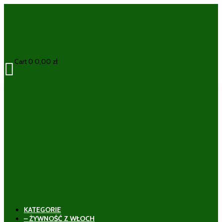
Cart
0
0,00
zł

KATEGORIE
– ŻYWNOŚĆ Z WŁOCH