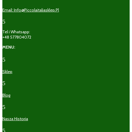
Email: Info@piccolaitaliasklep.pl
5
Tel i Whatsapp:
+48 577804072
MENU:
5
Sklep
5
Blog
5
Nasza Historia
5