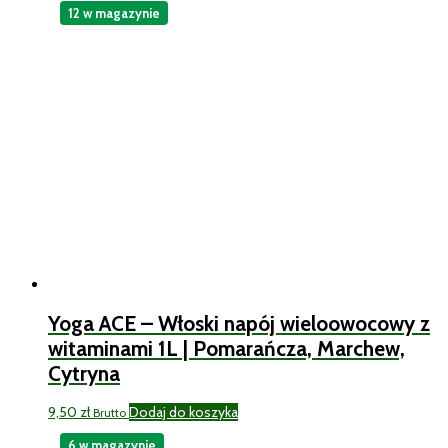
12 w magazynie
Yoga ACE – Włoski napój wieloowocowy z
witaminami 1L | Pomarańcza, Marchew,
Cytryna
9,50
zł
Dodaj do koszyka
Brutto
6 w magazynie