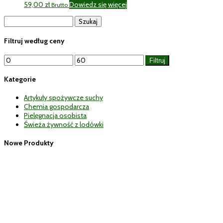
59,00
zł
Dowiedz się więcej
Brutto
Szukaj:
Filtruj według ceny
Cena
Cena
Filtruj
min
max
Kategorie
Artykuły spożywcze suchy
Chemia gospodarcza
Pielęgnacja osobista
Świeża żywność z lodówki
Nowe Produkty