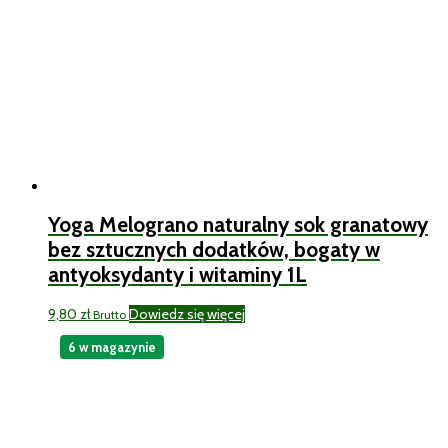
Yoga Melograno naturalny sok granatowy
bez sztucznych dodatków, bogaty w
antyoksydanty i witaminy 1L
9,80
zł
Dowiedz się więcej
Brutto
6 w magazynie