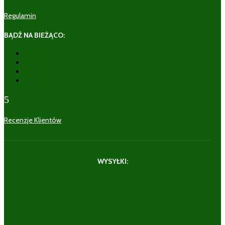
Regulamin
BĄDŹ NA BIEŻĄCO:
Obserwuj
Obserwuj
Obserwuj
Obserwuj
5
Recenzje Klientów
WYSYŁKI: