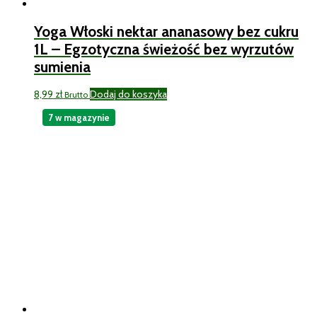
Yoga Włoski nektar ananasowy bez cukru
1L – Egzotyczna świeżość bez wyrzutów
sumienia
8,99
zł
Dodaj do koszyka
Brutto
7 w magazynie