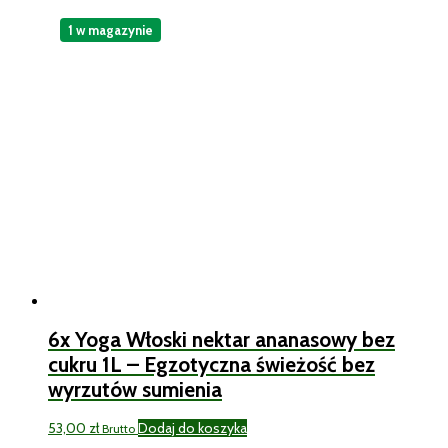
1 w magazynie
6x Yoga Włoski nektar ananasowy bez
cukru 1L – Egzotyczna świeżość bez
wyrzutów sumienia
53,00
zł
Dodaj do koszyka
Brutto