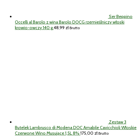
Ser Beppino
Occelli al Barolo z wina Barolo DOCG rzemieślniczy włoski
krowio-owczy 140 g
48,99
zł
Brutto
Zestaw 3
Butelek Lambrusco di Modena DOC Amabile Cavicchioli Włoskie
Czerwone Wino Musujące 1,5L 8%
175,00
zł
Brutto