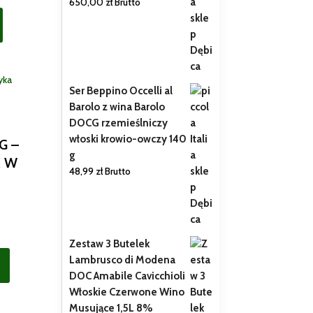
650,00
zł
Brutto
Ser Beppino Occelli al
Barolo z wina Barolo
DOCG rzemieślniczy
włoski krowio-owczy 140
G –
g
 W
48,99
zł
Brutto
Zestaw 3 Butelek
Lambrusco di Modena
DOC Amabile Cavicchioli
Włoskie Czerwone Wino
Musujące 1,5L 8%