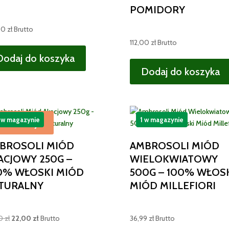
POMIDORY
00
zł
Brutto
112,00
zł
Brutto
Dodaj do koszyka
Dodaj do koszyka
 w magazynie
1 w magazynie
Promocja!
BROSOLI MIÓD
AMBROSOLI MIÓD
ACJOWY 250G –
WIELOKWIATOWY
0% WŁOSKI MIÓD
500G – 100% WŁOS
TURALNY
MIÓD MILLEFIORI
Pierwotna
Aktualna
50
zł
22,00
zł
Brutto
36,99
zł
Brutto