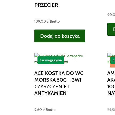
PRZECIER
90,
109,00
zł
Brutto
Dodaj do koszyka
3 w magazynie
6
ACE KOSTKA DO WC
AM
MORSKA 50G – 3W1
AK
CZYSZCZENIE I
10
ANTYKAMIEŃ
NA
9,60
zł
Brutto
24,