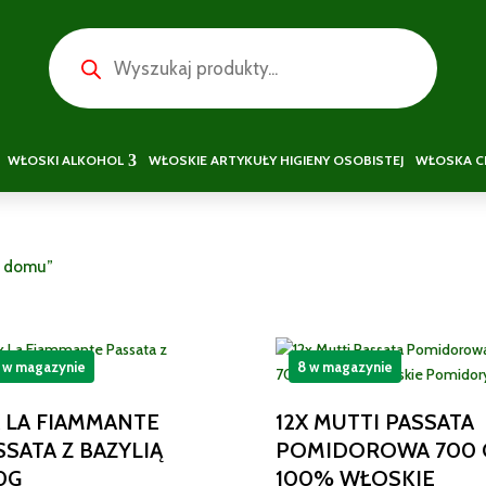
Wyszukiwarka
produktów
WŁOSKI ALKOHOL
WŁOSKIE ARTYKUŁY HIGIENY OSOBISTEJ
WŁOSKA C
o domu”
 w magazynie
8 w magazynie
X LA FIAMMANTE
12X MUTTI PASSATA
SSATA Z BAZYLIĄ
POMIDOROWA 700 
0G
100% WŁOSKIE