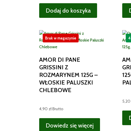
Dodaj do koszyka
Brak w magazynie
4
AMOR DI PANE
AM
GRISSINI Z
GR
ROZMARYNEM 125G –
12
WŁOSKIE PALUSZKI
PA
CHLEBOWE
5,2
4,90
zł
Brutto
Dowiedz się więcej