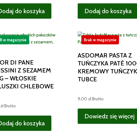
cena
cena
wynosiła:
wynosi:
Dodaj do koszyka
Dodaj do koszyka
24,50 zł.
22,00 zł.
8 w magazynie
Brak w magazynie
ASDOMAR PASTA Z
OR DI PANE
TUŃCZYKA PATÈ 100
ISSINI Z SEZAMEM
KREMOWY TUŃCZYK
5G – WŁOSKIE
TUBCE
LUSZKI CHLEBOWE
11,00
zł
Brutto
0
zł
Brutto
Dowiedz się więcej
Dodaj do koszyka