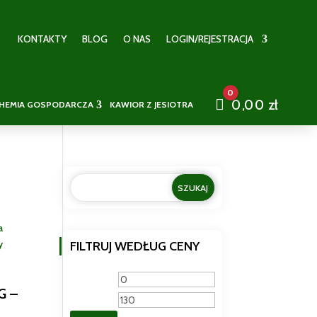
KONTAKTY
BLOG
O NAS
LOGIN/REJESTRACJA
0
Cart
0,00
zł
HEMIA GOSPODARCZA
KAWIOR Z JESIOTRA
FILTRUJ WEDŁUG CENY
Cena
Cena
G –
min
max