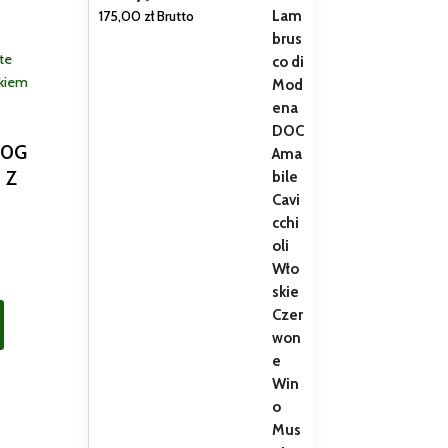
175,00
zł
Brutto
00G
 Z