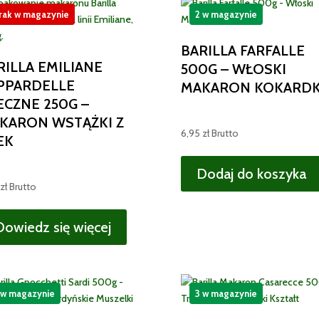
rak w magazynie
2 w magazynie
BARILLA FARFALLE
RILLA EMILIANE
500G – WŁOSKI
PPARDELLE
MAKARON KOKARDK
JECZNE 250G –
KARON WSTĄŻKI Z
6,95
zł
Brutto
EK
Dodaj do koszyka
zł
Brutto
Dowiedz się więcej
 w magazynie
3 w magazynie