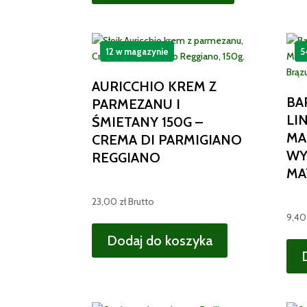
12 w magazynie
5
AURICCHIO KREM Z
BA
PARMEZANU I
LI
ŚMIETANY 150G –
MA
CREMA DI PARMIGIANO
WY
REGGIANO
MA
23,00
zł
Brutto
9,4
Dodaj do koszyka