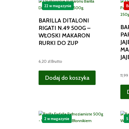
22 w magazynie
B
BARILLA DITALONI
BA
RIGATI N.49 500G –
PA
WŁOSKI MAKARON
JA
RURKI DO ZUP
MA
JAJ
6,20
zł
Brutto
11,99
Dodaj do koszyka
2 w magazynie
5