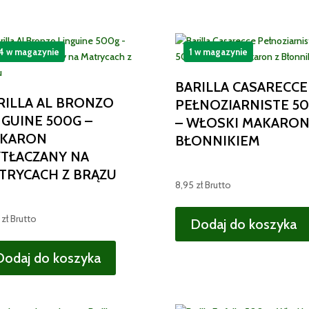
4 w magazynie
1 w magazynie
BARILLA CASARECCE
RILLA AL BRONZO
PEŁNOZIARNISTE 5
NGUINE 500G –
– WŁOSKI MAKARON
KARON
BŁONNIKIEM
TŁACZANY NA
TRYCACH Z BRĄZU
8,95
zł
Brutto
0
zł
Brutto
Dodaj do koszyka
Dodaj do koszyka