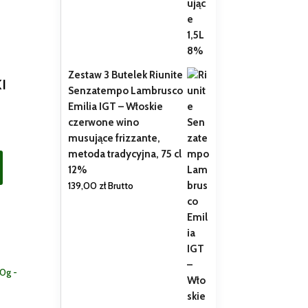
Zestaw 3 Butelek Riunite
I
Senzatempo Lambrusco
Emilia IGT – Włoskie
czerwone wino
musujące frizzante,
metoda tradycyjna, 75 cl
12%
139,00
zł
Brutto