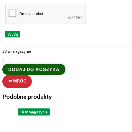
38 w magazynie
ilość
Oryginalny
DODAJ DO KOSZYKA
włoski
Dual
⬅️ WRÓC
Power
Curadoccia
500ml
Podobne produkty
–
Spray
do
14 w magazynie
Kabin
Prysznicowych
z
Włoch