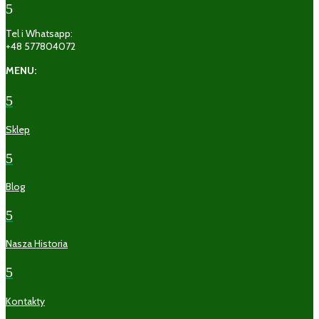
5
Tel i Whatsapp:
+48 577804072
MENU:
5
Sklep
5
Blog
5
Nasza Historia
5
Kontakty