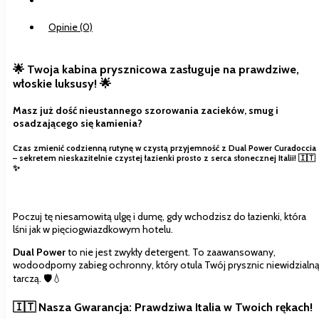
Opis
z
Włoch
Opinie (0)
🌟 Twoja kabina prysznicowa zasługuje na prawdziwe,
włoskie luksusy!
🌟
Masz już dość nieustannego szorowania zacieków, smug i
osadzającego się kamienia?
Czas zmienić codzienną rutynę w czystą przyjemność z
Dual Power Curadoccia
– sekretem nieskazitelnie czystej łazienki prosto z serca słonecznej Italii! 🇮🇹
✨
Poczuj tę niesamowitą ulgę i dumę, gdy wchodzisz do łazienki, która
lśni jak w pięciogwiazdkowym hotelu.
Dual Power
to nie jest zwykły detergent. To zaawansowany,
wodoodporny zabieg ochronny, który otula Twój prysznic niewidzialn
tarczą. 🛡️💧
🇮🇹 Nasza Gwarancja: Prawdziwa Italia w Twoich rękach!