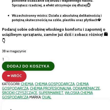
ponowne osadzanie się brudu i wapiennego nalotu.
Sprzątasz rzadziej, a efekt utrzymuje się dłużej⏱️
Wszechstronny mistrz: Działa z absolutną delikatnością i
potężną skutecznością na szkle, plastiku oraz płytkach💎
Podaruj sobie odrobinę włoskiego komfortu i zapomnij o
uciążliwym sprzątaniu, zamów już dziś i zobacz różnicę! 🛍️
👇
38 w magazynie
ilość
Oryginalny
DODAJ DO KOSZYKA
włoski
Dual
⬅️ WRÓC
Power
Curadoccia
KATEGORII:
CHEMIA
,
CHEMIA GOSPODARCZA
,
CHEMIA
500ml
GOSPODARCZA
,
CHEMIA PROFESJONALNA
,
ODKAMIENIACZE
,
–
ŚRODKI CZYSZCZĄCE
,
SUPERMARKET
,
WŁOSKA CHEMIA
Spray
GOSPODARCZA
MARKA:
DUAL
do
Kabin
Prysznicowych