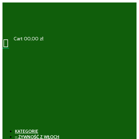
Cart
0
0,00
zł

KATEGORIE
– ŻYWNOŚĆ Z WŁOCH