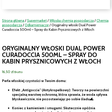
Strona główna
/
Supermarket
/
Włoska chemia gospodarcza
/
Chemia
gospodarcza
/
Odkamieniacze
/ Oryginalny włoski Dual Power
Curadoccia 500ml – Spray do Kabin Prysznicowych z Włoch
ORYGINALNY WŁOSKI DUAL POWER
CURADOCCIA 500ML – SPRAY DO
KABIN PRYSZNICOWYCH Z WŁOCH
16,50
zł
Brutto
Perła włoskiej czystości w Twoim domu:
Efekt „Antigoccia” (Antykropelkowy): Tworzy na powierzchni
specjalną warstwę ochronną, która sprawia, że woda spływa
błyskawicznie, nie pozostawiając po sobie śladu🌊
Koniec z kamieniem i smugami: Skutecznie opóźnia