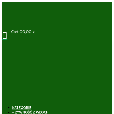
Cart
0
0,00
zł

KATEGORIE
– ŻYWNOŚĆ Z WŁOCH