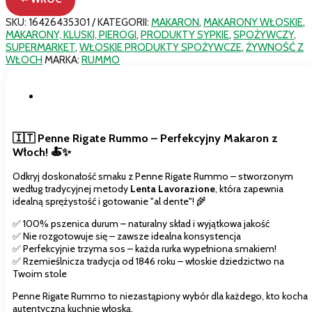
numero
66
SKU:
16426435301
KATEGORII:
MAKARON
,
MAKARONY WŁOSKIE
,
|Włoski
MAKARONY, KLUSKI, PIEROGI
,
PRODUKTY SYPKIE
,
SPOŻYWCZY
,
Makaron
SUPERMARKET
,
WŁOSKIE PRODUKTY SPOŻYWCZE
,
ŻYWNOŚĆ Z
rurki
WŁOCH
MARKA:
RUMMO
500
g|
Opis
🇮🇹 Penne Rigate Rummo – Perfekcyjny Makaron z
Włoch! 🍝✨
Odkryj doskonałość smaku z Penne Rigate Rummo – stworzonym
według tradycyjnej metody
Lenta Lavorazione
, która zapewnia
idealną sprężystość i gotowanie "al dente"! 🌾
✅ 100% pszenica durum – naturalny skład i wyjątkowa jakość
✅ Nie rozgotowuje się – zawsze idealna konsystencja
✅ Perfekcyjnie trzyma sos – każda rurka wypełniona smakiem!
✅ Rzemieślnicza tradycja od 1846 roku – włoskie dziedzictwo na
Twoim stole
Penne Rigate Rummo to niezastąpiony wybór dla każdego, kto kocha
autentyczną kuchnię włoską.