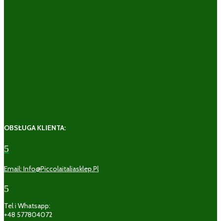
OBSŁUGA KLIENTA:
5
Email: Info@piccolaitaliasklep.pl
5
Tel i Whatsapp:
+48 577804072