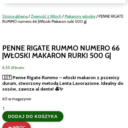
Strona główna
/
Żywność z Włoch
/
Makarony włoskie
/ PENNE RIGATE
RUMMO numero 66 |Włoski Makaron rurki 500 g|
PENNE RIGATE RUMMO NUMERO 66
|WŁOSKI MAKARON RURKI 500 G|
6,55
zł
Brutto
🇮🇹 Penne Rigate Rummo – włoski makaron z pszenicy
durum, stworzony metodą Lenta Lavorazione. Idealny do
sosów, zawsze al dente! 🍝✨
60 w magazynie
ilość
PENNE
DODAJ DO KOSZYKA
RIGATE
RUMMO
⬅️ WRÓC