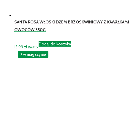
SANTA ROSA WŁOSKI DŻEM BRZOSKWINIOWY Z KAWAŁKAMI
OWOCÓW 350G
Dodaj do koszyka
13,99
zł
Brutto
7 w magazynie