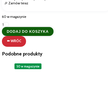
🎉 Zamów teraz
60 w magazynie
ilość
PENNE
DODAJ DO KOSZYKA
RIGATE
RUMMO
⬅️ WRÓC
numero
66
|Włoski
Podobne produkty
Makaron
rurki
500
50 w magazynie
g|