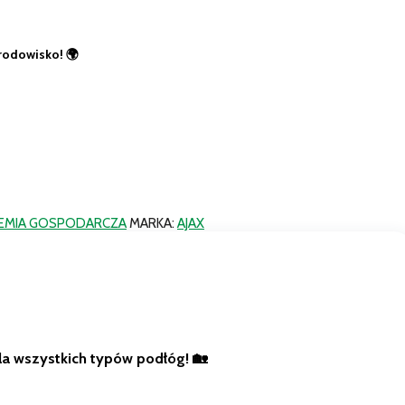
środowisko! 🌍
EMIA GOSPODARCZA
MARKA:
AJAX
la wszystkich typów podłóg! 🏡