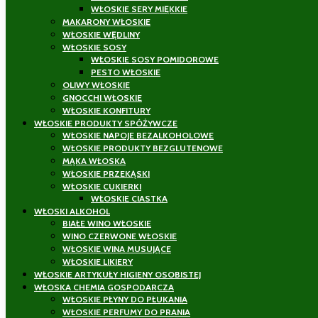
WŁOSKIE SERY MIĘKKIE
MAKARONY WŁOSKIE
WŁOSKIE WĘDLINY
WŁOSKIE SOSY
WŁOSKIE SOSY POMIDOROWE
PESTO WŁOSKIE
OLIWY WŁOSKIE
GNOCCHI WŁOSKIE
WŁOSKIE KONFITURY
WŁOSKIE PRODUKTY SPÓŻYWCZE
WŁOSKIE NAPOJE BEZALKOHOLOWE
WŁOSKIE PRODUKTY BEZGLUTENOWE
MĄKA WŁOSKA
WŁOSKIE PRZEKĄSKI
WŁOSKIE CUKIERKI
WŁOSKIE CIASTKA
WŁOSKI ALKOHOL
BIAŁE WINO WŁOSKIE
WINO CZERWONE WŁOSKIE
WŁOSKIE WINA MUSUJĄCE
WŁOSKIE LIKIERY
WŁOSKIE ARTYKUŁY HIGIENY OSOBISTEJ
WŁOSKA CHEMIA GOSPODARCZA
WŁOSKIE PŁYNY DO PŁUKANIA
WŁOSKIE PERFUMY DO PRANIA