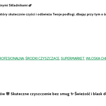
lnymi Składnikami 🌿
który skutecznie czyści i odświeża Twoje podłogi, dbając przy tym o 
PROFESJONALNA
,
ŚRODKI CZYSZCZĄCE
,
SUPERMARKET
,
WŁOSKA CH
ków 🌸 Skuteczne czyszczenie bez smug ✨ Świeżość i blask d