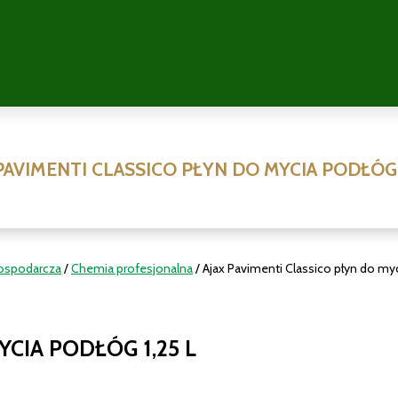
PAVIMENTI CLASSICO PŁYN DO MYCIA PODŁÓG 
ospodarcza
/
Chemia profesjonalna
/ Ajax Pavimenti Classico płyn do myc
YCIA PODŁÓG 1,25 L