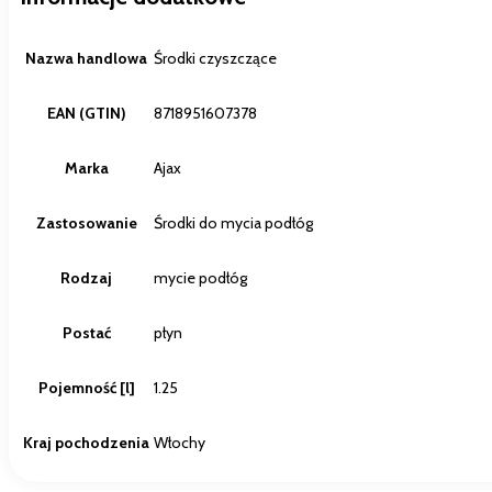
Nazwa handlowa
Środki czyszczące
EAN (GTIN)
8718951607378
Marka
Ajax
Zastosowanie
Środki do mycia podłóg
Rodzaj
mycie podłóg
Postać
płyn
Pojemność [l]
1.25
Kraj pochodzenia
Włochy