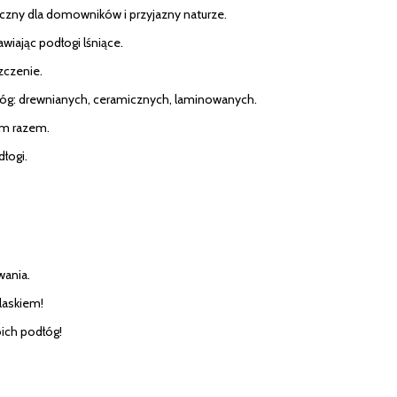
czny dla domowników i przyjazny naturze.
wiając podłogi lśniące.
zczenie.
łóg: drewnianych, ceramicznych, laminowanych.
ym razem.
łogi.
wania.
laskiem!
oich podłóg!