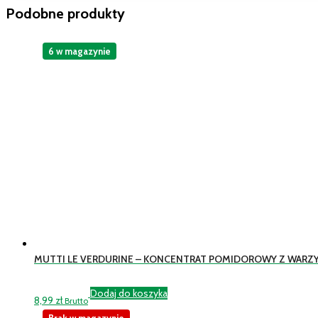
Podobne produkty
6 w magazynie
MUTTI LE VERDURINE – KONCENTRAT POMIDOROWY Z WARZ
Dodaj do koszyka
8,99
zł
Brutto
Brak w magazynie