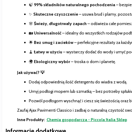
🍃
99% składników naturalnego pochodzenia
– bezpie
✨
Skuteczne czyszczenie
– usuwa brud i plamy, pozosta
🌸
Świeży, długotrwały zapach
– odświeża całe pomies
🏡
Uniwersalność
– idealny do wszystkich rodzajów pod
🌟
Bez smug i zacieków
– perfekcyjne rezultaty za każd
🧹
Łatwy w użyciu
– wystarczy dodać do wody i umyć pod
🌍
Ekologiczny wybór
– troska o dom i planetę.
Jak używać? 💡
Dodaj odpowiednią ilość detergentu do wiadra z wodą.
Umyj podłogi mopem lub szmatką – bez potrzeby spłuki
Pozwól podłogom wyschnąć i ciesz się świeżością oraz b
Zaufaj Ajax Pavimenti Classico i zadbaj o naturalną czystość sw
Inne Produkty:
Chemia gospodarcza - Piccola Italia Sklep
Informacje dodatkowe