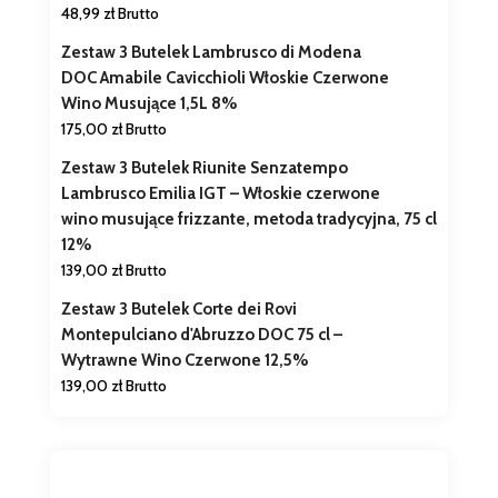
48,99
zł
Brutto
Zestaw 3 Butelek Lambrusco di Modena
DOC Amabile Cavicchioli Włoskie Czerwone
Wino Musujące 1,5L 8%
175,00
zł
Brutto
Zestaw 3 Butelek Riunite Senzatempo
Lambrusco Emilia IGT – Włoskie czerwone
wino musujące frizzante, metoda tradycyjna, 75 cl
12%
139,00
zł
Brutto
Zestaw 3 Butelek Corte dei Rovi
Montepulciano d'Abruzzo DOC 75 cl –
Wytrawne Wino Czerwone 12,5%
139,00
zł
Brutto