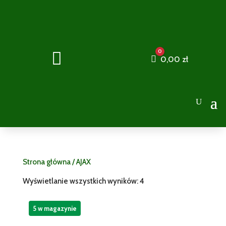
0

Cart
0,00
zł
Strona główna
/ AJAX
Wyświetlanie wszystkich wyników: 4
5 w magazynie