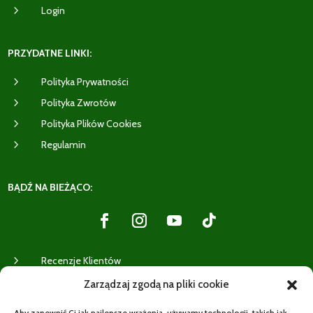
5
Login
PRZYDATNE LINKI:
5
Polityka Prywatności
5
Polityka Zwrotów
5
Polityka Plików Cookies
5
Regulamin
BĄDŹ NA BIEŻĄCO:
5
Recenzje Klientów
Zarządzaj zgodą na pliki cookie
WYSYŁKI:
Aby zapewnić Ci jak najlepsze wrażenia, używamy technologii, takich jak