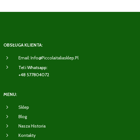
OBSŁUGA KLIENTA:
5
Email: Info@piccolaitaliasklep.pl
5
Tel i Whatsapp:
+48 577804072
MENU:
5
Sklep
5
Blog
5
Nasza Historia
5
Kontakty