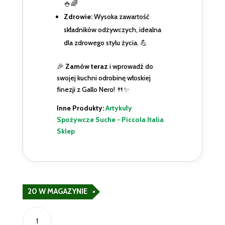
🍚🌈
Zdrowie:
Wysoka zawartość
składników odżywczych, idealna
dla zdrowego stylu życia. 💪
🎉
Zamów teraz
i wprowadź do
swojej kuchni odrobinę włoskiej
finezji z Gallo Nero! 🍴✨
Inne Produkty:
Artykuły
Spożywcze Suche - Piccola Italia
Sklep
20 W MAGAZYNIE
ilość
Riso