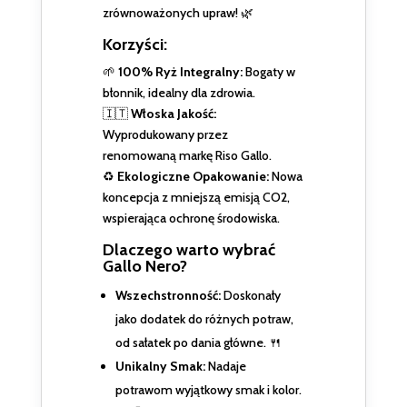
zrównoważonych upraw! 🌿
Korzyści:
🌱
100% Ryż Integralny:
Bogaty w
błonnik, idealny dla zdrowia.
🇮🇹
Włoska Jakość:
Wyprodukowany przez
renomowaną markę Riso Gallo.
♻️
Ekologiczne Opakowanie:
Nowa
koncepcja z mniejszą emisją CO2,
wspierająca ochronę środowiska.
Dlaczego warto wybrać
Gallo Nero?
Wszechstronność:
Doskonały
jako dodatek do różnych potraw,
od sałatek po dania główne. 🍴
Unikalny Smak:
Nadaje
potrawom wyjątkowy smak i kolor.