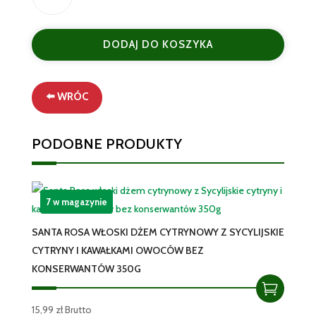
Gallo
Czarny
DODAJ DO KOSZYKA
Ryż
Nero
500g
-
⬅️ WRÓC
Włoski
Ryż
PODOBNE PRODUKTY
Pełnoziarnisty
7 w magazynie
SANTA ROSA WŁOSKI DŻEM CYTRYNOWY Z SYCYLIJSKIE
CYTRYNY I KAWAŁKAMI OWOCÓW BEZ
KONSERWANTÓW 350G
15,99
zł
Brutto