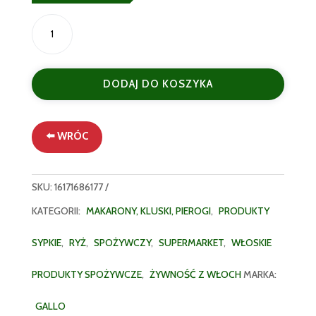
ilość
Riso
Gallo
Czarny
DODAJ DO KOSZYKA
Ryż
Nero
500g
-
⬅️ WRÓC
Włoski
Ryż
Pełnoziarnisty
SKU:
16171686177
KATEGORII:
MAKARONY, KLUSKI, PIEROGI
,
PRODUKTY
SYPKIE
,
RYŻ
,
SPOŻYWCZY
,
SUPERMARKET
,
WŁOSKIE
PRODUKTY SPOŻYWCZE
,
ŻYWNOŚĆ Z WŁOCH
MARKA:
GALLO