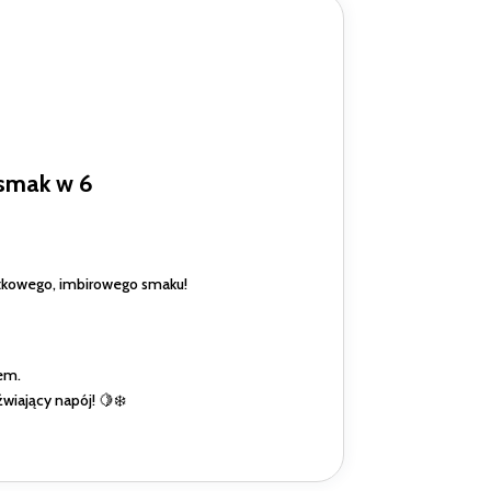
 smak w 6
ątkowego, imbirowego smaku!
iem.
wiający napój! 🍋❄️