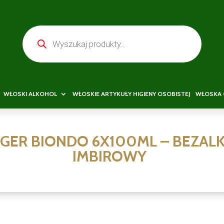
Wyszukiwarka
produktów
WŁOSKI ALKOHOL
WŁOSKIE ARTYKUŁY HIGIENY OSOBISTEJ
WŁOSKA 
GER BIONDO 6X100ML – BEZAL
IMBIROWY