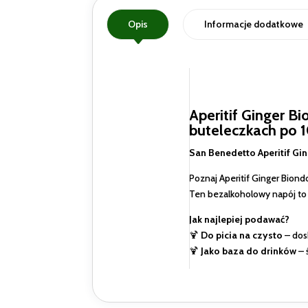
Opis
Informacje dodatkowe
Aperitif Ginger B
buteleczkach po 
San Benedetto Aperitif Gi
Poznaj Aperitif Ginger Bion
Ten bezalkoholowy napój to d
Jak najlepiej podawać?
🍹
Do picia na czysto
– dosk
🍹
Jako baza do drinków
– 