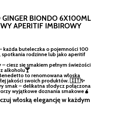
 GINGER BIONDO 6X100ML
WY APERITIF IMBIROWY
 – każda buteleczka o pojemności 100
 spotkania rodzinne lub jako aperitif
– ciesz się smakiem pełnym świeżości
bez alkoholu🍸
 Benedetto to renomowana włoska
łej jakości swoich produktów. 🇮🇹✨
wy smak – delikatna słodycz połączona
worzy wyjątkowe doznania smakowe🧉
czuj włoską elegancję w każdym