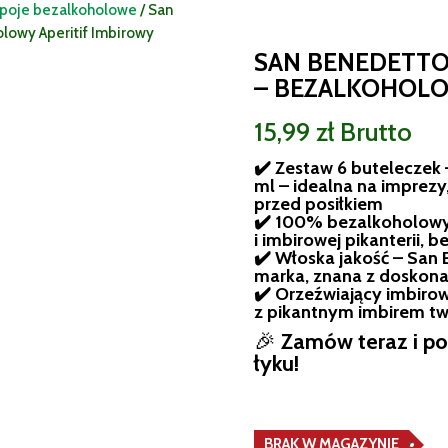
apoje bezalkoholowe
/ San
lowy Aperitif Imbirowy
SAN BENEDETTO
– BEZALKOHOLO
15,99
zł
Brutto
✔️ Zestaw 6 buteleczek
ml – idealna na imprezy,
przed posiłkiem
✔️ 100% bezalkoholowy 
i imbirowej pikanterii, 
✔️ Włoska jakość – San
marka, znana z doskona
✔️ Orzeźwiający imbiro
z pikantnym imbirem t
🎉
Zamów teraz i po
łyku!
BRAK W MAGAZYNIE