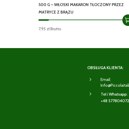
500 G – WŁOSKI MAKARON TŁOCZONY PRZEZ
MATRYCE Z BRĄZU
7,95
zł
Brutto
OBSŁUGA KLIENTA:
5
Email:
Info@piccolaital
5
Tel i Whatsapp:
+48 57780407