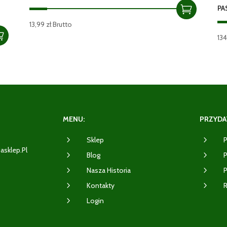
PA
13,99
zł
Brutto
13
MENU:
PRZYDAT
5
5
Sklep
P
iasklep.pl
5
5
Blog
P
5
5
Nasza Historia
P
2
5
5
Kontakty
R
5
Login