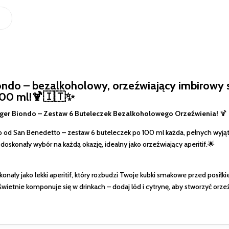
iondo – bezalkoholowy, orzeźwiający imbirowy
100 ml!🍹🇮🇹✨
nger Biondo – Zestaw 6 Buteleczek Bezalkoholowego Orzeźwienia!
🍹
do od San Benedetto – zestaw 6 buteleczek po 100 ml każda, pełnych wyj
oskonały wybór na każdą okazję, idealny jako orzeźwiający aperitif.🌟
onały jako lekki aperitif, który rozbudzi Twoje kubki smakowe przed posiłk
świetnie komponuje się w drinkach – dodaj lód i cytrynę, aby stworzyć orzeź