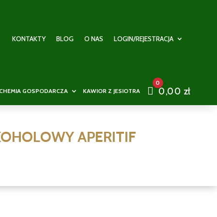
KONTAKTY
BLOG
O NAS
LOGIN/REJESTRACJA
0
Cart
0,00
zł
CHEMIA GOSPODARCZA
KAWIOR Z JESIOTRA
KOHOLOWY APERITIF