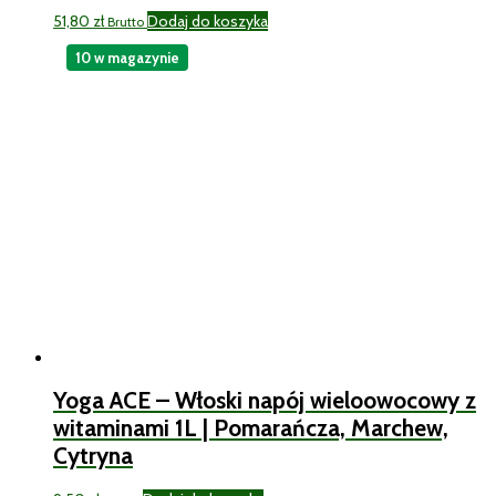
51,80
zł
Dodaj do koszyka
Brutto
10 w magazynie
Yoga ACE – Włoski napój wieloowocowy z
witaminami 1L | Pomarańcza, Marchew,
Cytryna