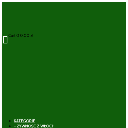
Cart
0
0,00
zł

KATEGORIE
– ŻYWNOŚĆ Z WŁOCH