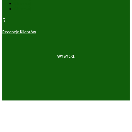
Obserwuj
Obserwuj
5
Recenzje Klientów
WYSYŁKI: