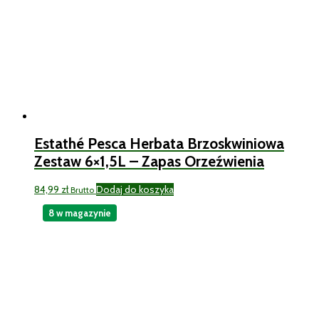
Estathé Pesca Herbata Brzoskwiniowa
Zestaw 6×1,5L – Zapas Orzeźwienia
84,99
zł
Dodaj do koszyka
Brutto
8 w magazynie