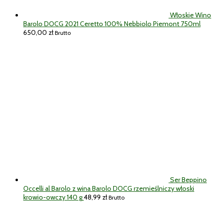
Włoskie Wino
Barolo DOCG 2021 Ceretto 100% Nebbiolo Piemont 750ml
650,00
zł
Brutto
Ser Beppino
Occelli al Barolo z wina Barolo DOCG rzemieślniczy włoski
krowio-owczy 140 g
48,99
zł
Brutto