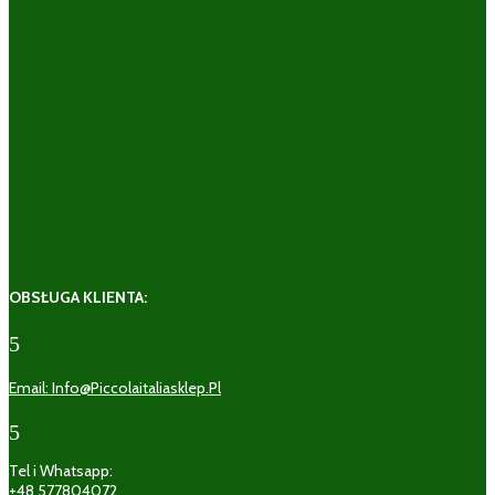
OBSŁUGA KLIENTA:
5
Email: Info@piccolaitaliasklep.pl
5
Tel i Whatsapp:
+48 577804072