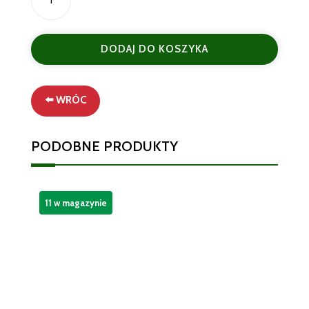
Tesori
d’Oriente
Royal
DODAJ DO KOSZYKA
Oud
–
Luksusowy
Krem
⬅️ WRÓC
pod
Prysznic
PODOBNE PRODUKTY
250
ml
11 w magazynie