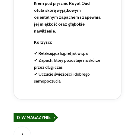
Krem pod prysznic
Royal Oud
otula skórę wyjątkowym
orientalnym zapachem i zapewnia
jej miękkość oraz głębokie
nawilżenie.
Korzyści:
✔ Relaksująca kąpiel jak w spa
✔ Zapach, który pozostaje na skórze
przez długi czas
✔ Uczucie świeżości i dobrego
samopoczucia
12 W MAGAZYNIE
ilość