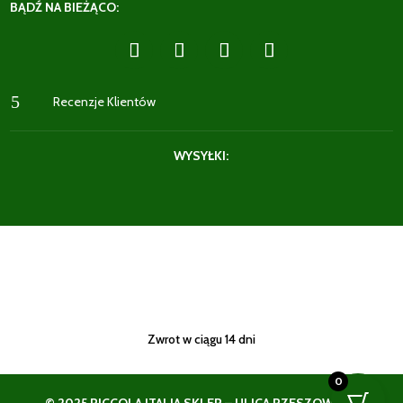
BĄDŹ NA BIEŻĄCO:
5
Recenzje Klientów
WYSYŁKI:
Zwrot w ciągu 14 dni
0
© 2025 PICCOLA ITALIA SKLEP – ULICA RZESZOWSKA