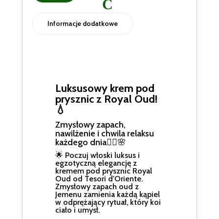
Informacje dodatkowe
Luksusowy krem pod
prysznic z Royal Oud!
💧
Zmysłowy zapach,
nawilżenie i chwila relaksu
każdego dnia🧘‍♀️🌸
🌟 Poczuj włoski luksus i
egzotyczną elegancję z
kremem pod prysznic Royal
Oud od Tesori d'Oriente.
Zmysłowy zapach oud z
Jemenu zamienia każdą kąpiel
w odprężający rytuał, który koi
ciało i umysł.