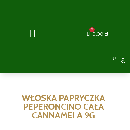
0

Cart
0,00
zł
WŁOSKA PAPRYCZKA
PEPERONCINO CAŁA
CANNAMELA 9G