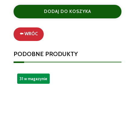
peperoncino
DODAJ DO KOSZYKA
cała
Cannamela
9g
⬅️ WRÓC
PODOBNE PRODUKTY
31 w magazynie