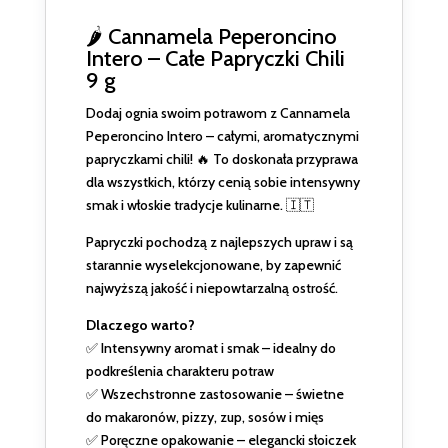
🌶️ Cannamela Peperoncino
Intero – Całe Papryczki Chili
9 g
Dodaj ognia swoim potrawom z Cannamela
Peperoncino Intero – całymi, aromatycznymi
papryczkami chili! 🔥 To doskonała przyprawa
dla wszystkich, którzy cenią sobie intensywny
smak i włoskie tradycje kulinarne. 🇮🇹
Papryczki pochodzą z najlepszych upraw i są
starannie wyselekcjonowane, by zapewnić
najwyższą jakość i niepowtarzalną ostrość.
Dlaczego warto?
✅ Intensywny aromat i smak – idealny do
podkreślenia charakteru potraw
✅ Wszechstronne zastosowanie – świetne
do makaronów, pizzy, zup, sosów i mięs
✅ Poręczne opakowanie – elegancki słoiczek