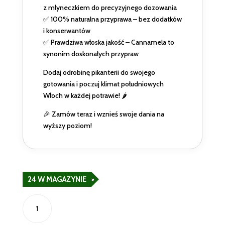
z młyneczkiem do precyzyjnego dozowania
✅ 100% naturalna przyprawa – bez dodatków
i konserwantów
✅ Prawdziwa włoska jakość – Cannamela to
synonim doskonałych przypraw
Dodaj odrobinę pikanterii do swojego
gotowania i poczuj klimat południowych
Włoch w każdej potrawie! 🌶️
🎉 Zamów teraz i wznieś swoje dania na
wyższy poziom!
24 W MAGAZYNIE
ilość
Włoska
Papryczka