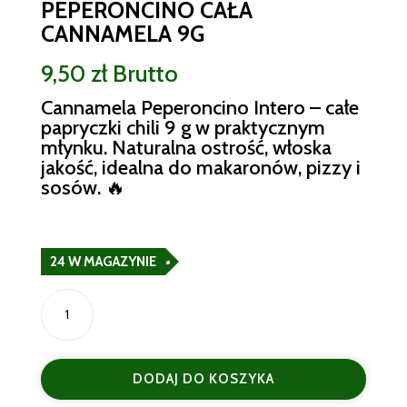
PEPERONCINO CAŁA
CANNAMELA 9G
9,50
zł
Brutto
Cannamela Peperoncino Intero – całe
papryczki chili 9 g w praktycznym
młynku. Naturalna ostrość, włoska
jakość, idealna do makaronów, pizzy i
sosów. 🔥
24 W MAGAZYNIE
ilość
Włoska
Papryczka
peperoncino
DODAJ DO KOSZYKA
cała
Cannamela