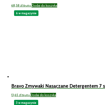
68,58
zł
Dodaj do koszyka
Brutto
6 w magazynie
Bravo Zmywaki Nasączane Detergentem 7 sz
13,65
zł
Dodaj do koszyka
Brutto
3 w magazynie