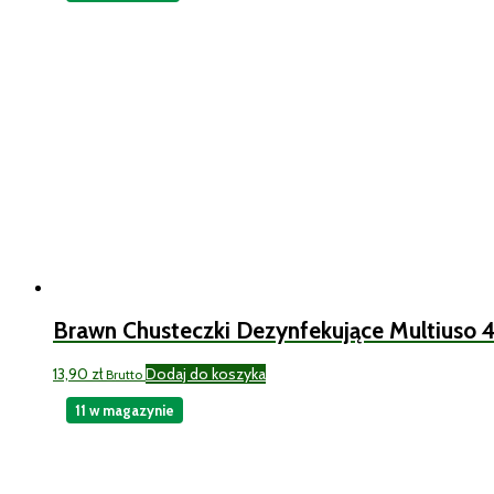
Brawn Chusteczki Dezynfekujące Multiuso 
13,90
zł
Dodaj do koszyka
Brutto
11 w magazynie