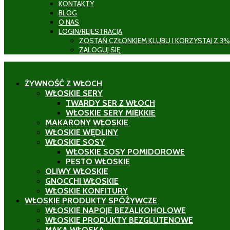
KONTAKTY
BLOG
O NAS
LOGIN/REJESTRACJA
ZOSTAŃ CZŁONKIEM KLUBU I KORZYSTAJ Z 3%
ZALOGUJ SIĘ
ŻYWNOŚĆ Z WŁOCH
WŁOSKIE SERY
TWARDY SER Z WŁOCH
WŁOSKIE SERY MIĘKKIE
MAKARONY WŁOSKIE
WŁOSKIE WĘDLINY
WŁOSKIE SOSY
WŁOSKIE SOSY POMIDOROWE
PESTO WŁOSKIE
OLIWY WŁOSKIE
GNOCCHI WŁOSKIE
WŁOSKIE KONFITURY
WŁOSKIE PRODUKTY SPÓŻYWCZE
WŁOSKIE NAPOJE BEZALKOHOLOWE
WŁOSKIE PRODUKTY BEZGLUTENOWE
MĄKA WŁOSKA