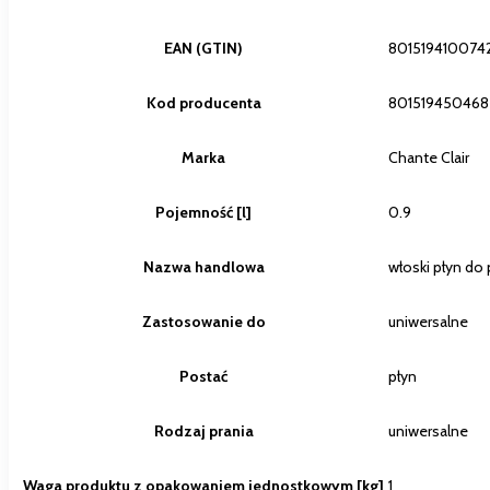
EAN (GTIN)
801519410074
Kod producenta
801519450468
Marka
Chante Clair
Pojemność [l]
0.9
Nazwa handlowa
włoski płyn do 
Zastosowanie do
uniwersalne
Postać
płyn
Rodzaj prania
uniwersalne
Waga produktu z opakowaniem jednostkowym [kg]
1