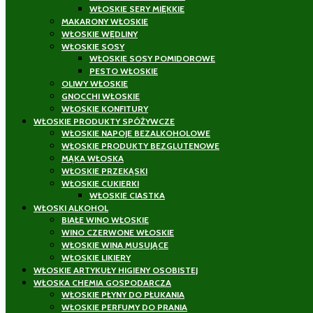
WŁOSKIE SERY MIĘKKIE
MAKARONY WŁOSKIE
WŁOSKIE WĘDLINY
WŁOSKIE SOSY
WŁOSKIE SOSY POMIDOROWE
PESTO WŁOSKIE
OLIWY WŁOSKIE
GNOCCHI WŁOSKIE
WŁOSKIE KONFITURY
WŁOSKIE PRODUKTY SPÓŻYWCZE
WŁOSKIE NAPOJE BEZALKOHOLOWE
WŁOSKIE PRODUKTY BEZGLUTENOWE
MĄKA WŁOSKA
WŁOSKIE PRZEKĄSKI
WŁOSKIE CUKIERKI
WŁOSKIE CIASTKA
WŁOSKI ALKOHOL
BIAŁE WINO WŁOSKIE
WINO CZERWONE WŁOSKIE
WŁOSKIE WINA MUSUJĄCE
WŁOSKIE LIKIERY
WŁOSKIE ARTYKUŁY HIGIENY OSOBISTEJ
WŁOSKA CHEMIA GOSPODARCZA
WŁOSKIE PŁYNY DO PŁUKANIA
WŁOSKIE PERFUMY DO PRANIA