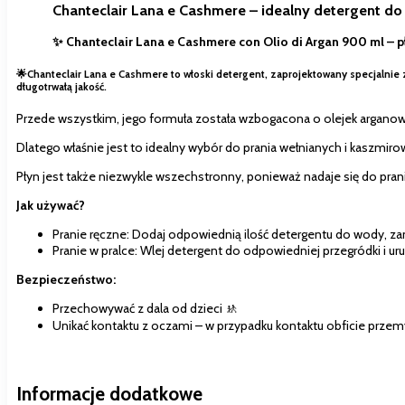
Chanteclair Lana e Cashmere – idealny detergent do
✨ Chanteclair Lana e Cashmere con Olio di Argan 900 ml – pł
🌟
Chanteclair Lana e Cashmere to włoski detergent, zaprojektowany specjalnie 
długotrwałą jakość.
Przede wszystkim, jego formuła została wzbogacona o olejek arganowy, k
Dlatego właśnie jest to idealny wybór do prania wełnianych i kaszmiro
Płyn jest także niezwykle wszechstronny, ponieważ nadaje się do pr
Jak używać?
Pranie ręczne: Dodaj odpowiednią ilość detergentu do wody, zanu
Pranie w pralce: Wlej detergent do odpowiedniej przegródki i u
Bezpieczeństwo:
Przechowywać z dala od dzieci 🚸
Unikać kontaktu z oczami – w przypadku kontaktu obficie przem
Informacje dodatkowe