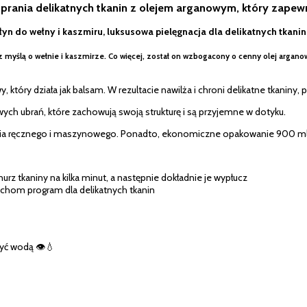
 prania delikatnych tkanin z olejem arganowym, który zapew
yn do wełny i kaszmiru, luksusowa pielęgnacja dla delikatnych tkanin
z myślą o wełnie i kaszmirze. Co więcej, został on wzbogacony o cenny olej argano
tóry działa jak balsam. W rezultacie nawilża i chroni delikatne tkaniny, p
wych ubrań, które zachowują swoją strukturę i są przyjemne w dotyku.
ania ręcznego i maszynowego. Ponadto, ekonomiczne opakowanie 900 ml wy
rz tkaniny na kilka minut, a następnie dokładnie je wypłucz
ruchom program dla delikatnych tkanin
yć wodą 👁️💧