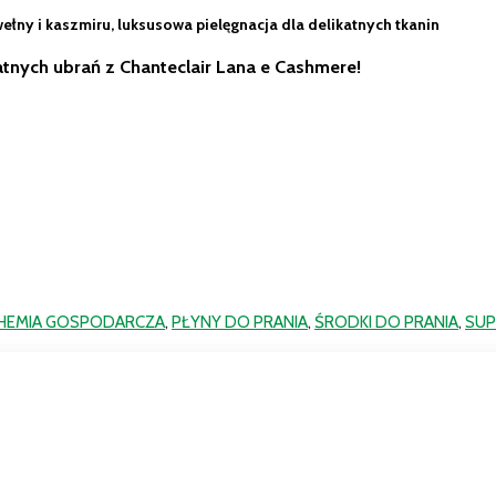
ełny i kaszmiru, luksusowa pielęgnacja dla delikatnych tkanin
atnych ubrań z Chanteclair Lana e Cashmere!
HEMIA GOSPODARCZA
,
PŁYNY DO PRANIA
,
ŚRODKI DO PRANIA
,
SUP