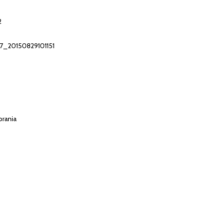
2
7_20150829101151
prania