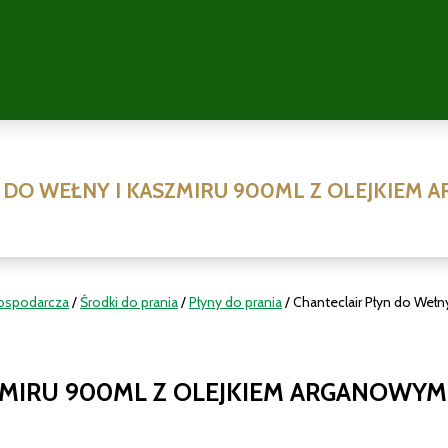
 DO WEŁNY I KASZMIRU 900ML Z OLEJKIEM 
ospodarcza
/
Środki do prania
/
Płyny do prania
/ Chanteclair Płyn do Weł
ZMIRU 900ML Z OLEJKIEM ARGANOWYM