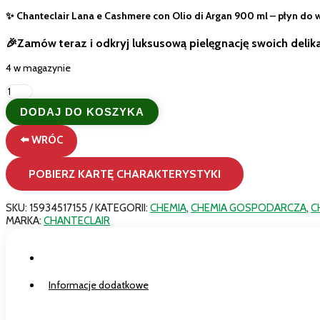
✨ Chanteclair Lana e Cashmere con Olio di Argan 900 ml – płyn do w
🎉Zamów teraz i odkryj luksusową pielęgnację swoich delik
4 w magazynie
ilość
Chanteclair
DODAJ DO KOSZYKA
Płyn
do
⬅️ WRÓC
Wełny
i
Kaszmiru
POBIERZ KARTĘ CHARAKTERYSTYKI
900ml
z
Olejkiem
SKU:
15934517155
KATEGORII:
CHEMIA
,
CHEMIA GOSPODARCZA
,
C
Arganowym
MARKA:
CHANTECLAIR
18
Prań
Opis
Informacje dodatkowe