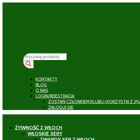
Wyszukiwarka
produktów
KONTAKTY
BLOG
O NAS
LOGIN/REJESTRACJA
ZOSTAŃ CZŁONKIEM KLUBU I KORZYSTAJ Z 3%
ZALOGUJ SIĘ
ŻYWNOŚĆ Z WŁOCH
WŁOSKIE SERY
TWARDY SER Z WŁOCH