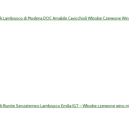
ek Lambrusco di Modena DOC Amabile Cavicchioli Włoskie Czerwone Win
k Riunite Senzatempo Lambrusco Emilia IGT – Włoskie czerwone wino mus