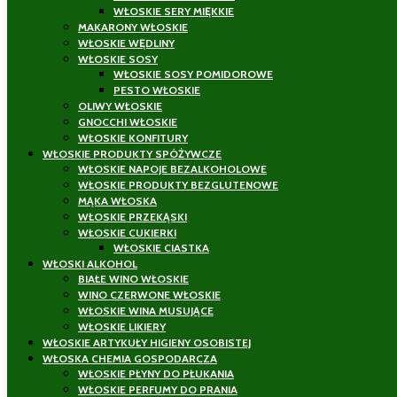
WŁOSKIE SERY MIĘKKIE
MAKARONY WŁOSKIE
WŁOSKIE WĘDLINY
WŁOSKIE SOSY
WŁOSKIE SOSY POMIDOROWE
PESTO WŁOSKIE
OLIWY WŁOSKIE
GNOCCHI WŁOSKIE
WŁOSKIE KONFITURY
WŁOSKIE PRODUKTY SPÓŻYWCZE
WŁOSKIE NAPOJE BEZALKOHOLOWE
WŁOSKIE PRODUKTY BEZGLUTENOWE
MĄKA WŁOSKA
WŁOSKIE PRZEKĄSKI
WŁOSKIE CUKIERKI
WŁOSKIE CIASTKA
WŁOSKI ALKOHOL
BIAŁE WINO WŁOSKIE
WINO CZERWONE WŁOSKIE
WŁOSKIE WINA MUSUJĄCE
WŁOSKIE LIKIERY
WŁOSKIE ARTYKUŁY HIGIENY OSOBISTEJ
WŁOSKA CHEMIA GOSPODARCZA
WŁOSKIE PŁYNY DO PŁUKANIA
WŁOSKIE PERFUMY DO PRANIA