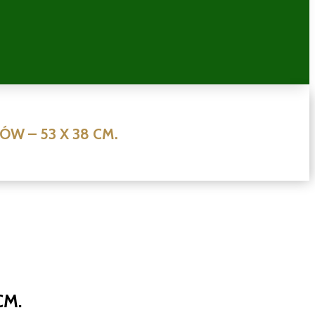
W – 53 X 38 CM.
CM.