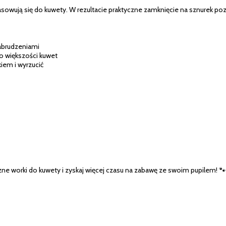
asowują się do kuwety. W rezultacie praktyczne zamknięcie na sznurek pozw
zabrudzeniami
do większości kuwet
iem i wyrzucić
czne worki do kuwety i zyskaj więcej czasu na zabawę ze swoim pupilem! 