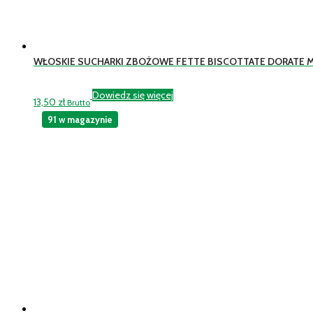
WŁOSKIE SUCHARKI ZBOŻOWE FETTE BISCOTTATE DORATE M
Dowiedz się więcej
13,50
zł
Brutto
91 w magazynie