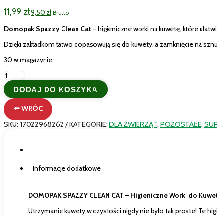
Pierwotna
Aktualna
11,99
zł
9,50
zł
Brutto
cena
cena
wynosiła:
wynosi:
Domopak Spazzy Clean Cat
– higieniczne worki na kuwetę, które ułatw
11,99 zł.
9,50 zł.
Dzięki zakładkom łatwo dopasowują się do kuwety, a zamknięcie na szn
30 w magazynie
ilość
Spazzy
DODAJ DO KOSZYKA
Clean
Cat
⬅️ WRÓC
Higieniczne
Worki
SKU:
17022968262
KATEGORIE:
DLA ZWIERZĄT
,
POZOSTAŁE
,
SU
do
Kuwety
10
Opis
worków
-
Informacje dodatkowe
53
x
38
DOMOPAK SPAZZY CLEAN CAT – Higieniczne Worki do Kuwet
cm.
Utrzymanie kuwety w czystości nigdy nie było tak proste! Te hig