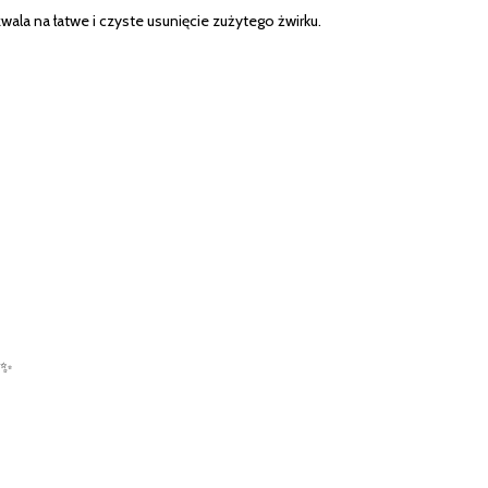
ala na łatwe i czyste usunięcie zużytego żwirku.
✨