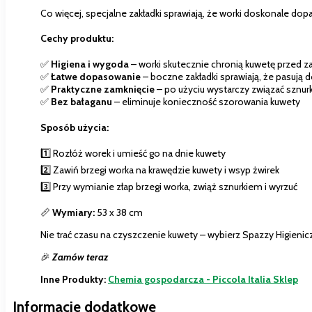
Co więcej, specjalne zakładki sprawiają, że worki doskonale dop
Cechy produktu:
✅
Higiena i wygoda
– worki skutecznie chronią kuwetę przed 
✅
Łatwe dopasowanie
– boczne zakładki sprawiają, że pasują 
✅
Praktyczne zamknięcie
– po użyciu wystarczy związać sznurk
✅
Bez bałaganu
– eliminuje konieczność szorowania kuwety
Sposób użycia:
1️⃣ Rozłóż worek i umieść go na dnie kuwety
2️⃣ Zawiń brzegi worka na krawędzie kuwety i wsyp żwirek
3️⃣ Przy wymianie złap brzegi worka, zwiąż sznurkiem i wyrzuć
📏
Wymiary:
53 x 38 cm
Nie trać czasu na czyszczenie kuwety – wybierz Spazzy Higieni
🎉
Zamów teraz
Inne Produkty:
Chemia gospodarcza - Piccola Italia Sklep
Informacje dodatkowe