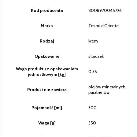
Kod producenta
8008970045726
Marka
Tesori d'Oriente
Rodzaj
krem
Opakowanie
słoiczek
Waga produktu z opakowaniem
0.35
jednostkowym [kg]
olejów mineralnych,
Produkt nie zawiera
parabenów
Pojemność [ml]
300
Waga [g]
350