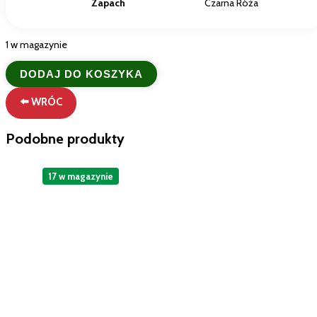
Zapach
Czarna Róża
1 w magazynie
ilość
DODAJ DO KOSZYKA
Tesori
d'Oriente
⬅️ WRÓC
Krem
do
Ciała
Podobne produkty
Byzantium
300ml
-
17 w magazynie
Czarna
Róża
i
Labdanum