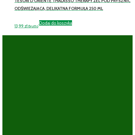
TESORI D’ORIENTE THALASSO THERAPY ŻEL POD PRYSZNIC
ODŚWIEŻAJĄCA, DELIKATNA FORMUŁA 250 ML
Dodaj do koszyka
13,99
zł
Brutto