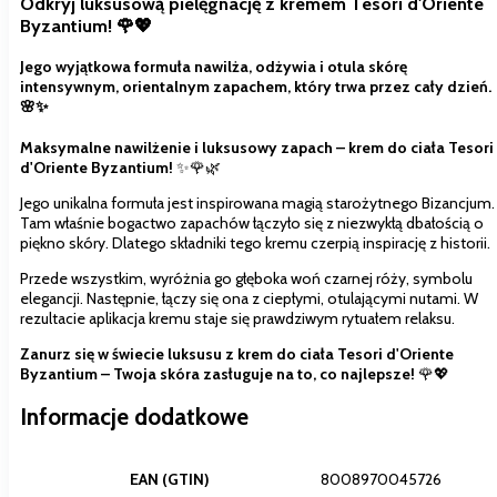
Odkryj luksusową pielęgnację z kremem Tesori d'Oriente
Byzantium! 🌹💖
Jego wyjątkowa formuła nawilża, odżywia i otula skórę
intensywnym, orientalnym zapachem, który trwa przez cały dzień.
🌸✨
Maksymalne nawilżenie i luksusowy zapach – krem do ciała Tesori
d'Oriente Byzantium!
✨🌹🌿
Jego unikalna formuła jest inspirowana magią starożytnego Bizancjum.
Tam właśnie bogactwo zapachów łączyło się z niezwykłą dbałością o
piękno skóry. Dlatego składniki tego kremu czerpią inspirację z historii.
Przede wszystkim, wyróżnia go głęboka woń czarnej róży, symbolu
elegancji. Następnie, łączy się ona z ciepłymi, otulającymi nutami. W
rezultacie aplikacja kremu staje się prawdziwym rytuałem relaksu.
Zanurz się w świecie luksusu z krem do ciała Tesori d'Oriente
Byzantium – Twoja skóra zasługuje na to, co najlepsze!
🌹💖
Informacje dodatkowe
EAN (GTIN)
8008970045726