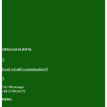
OBSŁUGA KLIENTA:
5
Email: Info@piccolaitaliasklep.pl
5
Tel i Whatsapp:
+48 577804072
MENU: