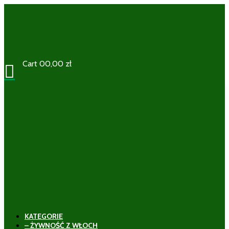
Cart
0
0,00
zł

KATEGORIE
– ŻYWNOŚĆ Z WŁOCH