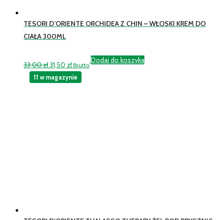
TESORI D’ORIENTE ORCHIDEA Z CHIN – WŁOSKI KREM DO
CIAŁA 300ML
Dodaj do koszyka
Pierwotna
Aktualna
33,00
zł
31,50
zł
Brutto
cena
cena
11 w magazynie
wynosiła:
wynosi:
33,00 zł.
31,50 zł.