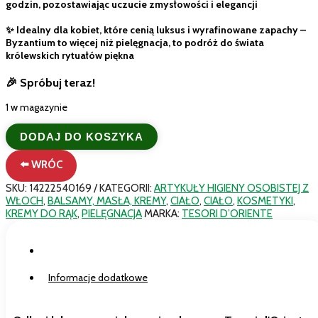
godzin, pozostawiając uczucie zmysłowości i elegancji
✨ Idealny dla kobiet, które cenią luksus i wyrafinowane zapachy –
Byzantium to więcej niż pielęgnacja, to podróż do świata
królewskich rytuałów piękna
🎉 Spróbuj teraz!
1 w magazynie
ilość
DODAJ DO KOSZYKA
Tesori
d'Oriente
⬅️ WRÓC
Krem
do
SKU:
14222540169
KATEGORII:
ARTYKUŁY HIGIENY OSOBISTEJ Z
Ciała
WŁOCH
,
BALSAMY, MASŁA, KREMY
,
CIAŁO
,
CIAŁO
,
KOSMETYKI
,
Byzantium
KREMY DO RĄK
,
PIELĘGNACJA
MARKA:
TESORI D’ORIENTE
300ml
-
Czarna
Opis
Róża
i
Informacje dodatkowe
Labdanum