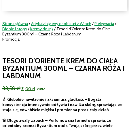
Strona główna
/
Artykuły higieny osobistej z Włoch
/
Pielęgnacja
/
Dłonie i stopy
/
Kremy do rąk
/ Tesori d’Oriente Krem do Ciała
Byzantium 300ml – Czarna Róża i Labdanum
Promocja!
TESORI D’ORIENTE KREM DO CIAŁA
BYZANTIUM 300ML – CZARNA RÓŻA I
LABDANUM
Pierwotna
Aktualna
33,50
zł
31,00
zł
Brutto
cena
cena
wynosiła:
wynosi:
💧 Głębokie nawilżenie i aksamitna gładkość – Bogata
33,50 zł.
31,00 zł.
konsystencja intensywnie odżywia i nawilża skórę, sprawiając, że
staje się jedwabiście miękka i promienna przez cały dzień
🌸 Długotrwały zapach – Perfumowana formuła sprawia, że
orientalny aromat Byzantium otula Twoją skórę przez wiele