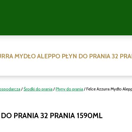
URRA MYDŁO ALEPPO PŁYN DO PRANIA 32 PRA
ospodarcza
/
Środki do prania
/
Płyny do prania
/ Felce Azzurra Mydło Alep
DO PRANIA 32 PRANIA 1590ML