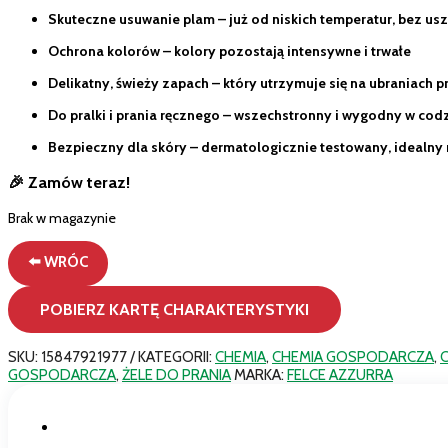
Skuteczne usuwanie plam – już od niskich temperatur, bez us
Ochrona kolorów – kolory pozostają intensywne i trwałe
Delikatny, świeży zapach – który utrzymuje się na ubraniach p
Do pralki i prania ręcznego – wszechstronny i wygodny w co
Bezpieczny dla skóry – dermatologicznie testowany, idealny 
🎉 Zamów teraz!
Brak w magazynie
⬅️ WRÓC
POBIERZ KARTĘ CHARAKTERYSTYKI
SKU:
15847921977
KATEGORII:
CHEMIA
,
CHEMIA GOSPODARCZA
,
GOSPODARCZA
,
ŻELE DO PRANIA
MARKA:
FELCE AZZURRA
Opis