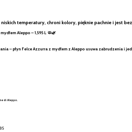
skich temperatury, chroni kolory, pięknie pachnie i jest be
z mydłem Aleppo – 1,595 L 🧼🌿
rania
– płyn
Felce Azzurra z mydłem z Aleppo
usuwa zabrudzenia i jed
one di Aleppo.
85