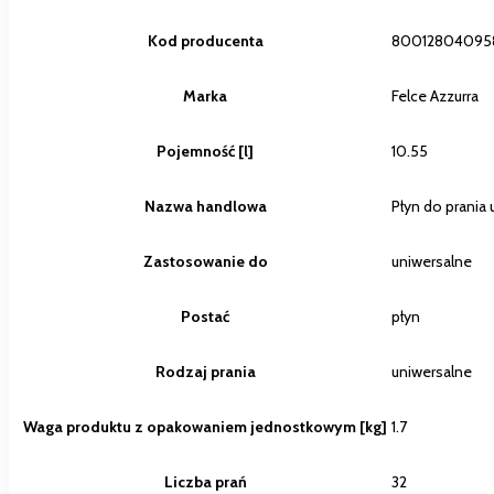
Kod producenta
80012804095
Marka
Felce Azzurra
Pojemność [l]
10.55
Nazwa handlowa
Płyn do prania 
Zastosowanie do
uniwersalne
Postać
płyn
Rodzaj prania
uniwersalne
Waga produktu z opakowaniem jednostkowym [kg]
1.7
Liczba prań
32