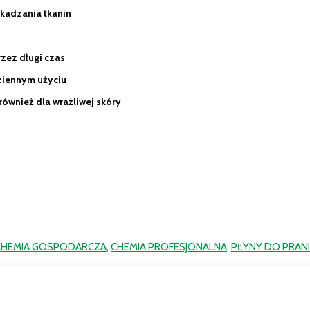
zkadzania tkanin
rzez długi czas
dziennym użyciu
również dla wrażliwej skóry
CHEMIA GOSPODARCZA
,
CHEMIA PROFESJONALNA
,
PŁYNY DO PRAN