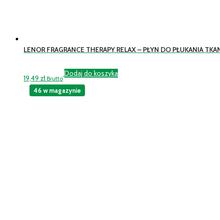
LENOR FRAGRANCE THERAPY RELAX – PŁYN DO PŁUKANIA TKAN
Dodaj do koszyka
19,49
zł
Brutto
46 w magazynie