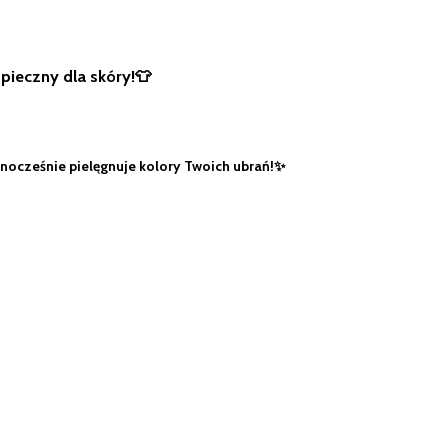
zpieczny dla skóry!👕
nocześnie pielęgnuje kolory Twoich ubrań!✨