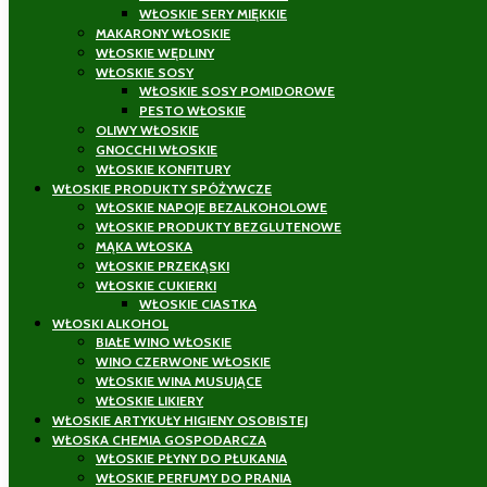
WŁOSKIE SERY MIĘKKIE
MAKARONY WŁOSKIE
WŁOSKIE WĘDLINY
WŁOSKIE SOSY
WŁOSKIE SOSY POMIDOROWE
PESTO WŁOSKIE
OLIWY WŁOSKIE
GNOCCHI WŁOSKIE
WŁOSKIE KONFITURY
WŁOSKIE PRODUKTY SPÓŻYWCZE
WŁOSKIE NAPOJE BEZALKOHOLOWE
WŁOSKIE PRODUKTY BEZGLUTENOWE
MĄKA WŁOSKA
WŁOSKIE PRZEKĄSKI
WŁOSKIE CUKIERKI
WŁOSKIE CIASTKA
WŁOSKI ALKOHOL
BIAŁE WINO WŁOSKIE
WINO CZERWONE WŁOSKIE
WŁOSKIE WINA MUSUJĄCE
WŁOSKIE LIKIERY
WŁOSKIE ARTYKUŁY HIGIENY OSOBISTEJ
WŁOSKA CHEMIA GOSPODARCZA
WŁOSKIE PŁYNY DO PŁUKANIA
WŁOSKIE PERFUMY DO PRANIA