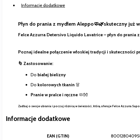
Informacje dodatkowe
Płyn do prania z mydłem Aleppo🧼🌿skuteczny już w ni
Felce Azzurra Detersivo Liquido Lavatrice – płyn do prania 
Poznaj idealne połączenie
włoskiej tradycji i skuteczności p
🌀 Zastosowanie:
Do
białej bielizny
Do
kolorowych tkanin
👗
Pranie w pralce i ręczne
🧼👐
Zadbaj o swoje ubrania i poczuj różnicę w świeżości, którą oferuje Felce Azzurra Sap
Informacje dodatkowe
EAN (GTIN)
80012804095